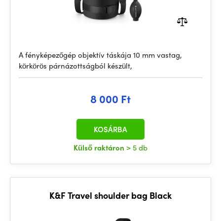
A fényképezőgép objektív táskája 10 mm vastag,
körkörös párnázottságból készült,
8 000 Ft
KOSÁRBA
Külső raktáron
> 5 db
K&F Travel shoulder bag Black