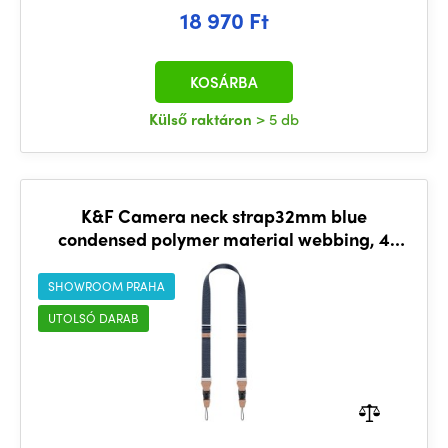
18 970 Ft
KOSÁRBA
Külső raktáron
> 5 db
K&F Camera neck strap32mm blue
condensed polymer material webbing, 4
aluminum alloy square buckles
SHOWROOM PRAHA
UTOLSÓ DARAB