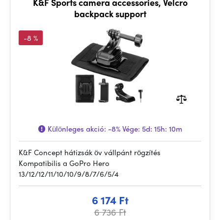
K&F Sports camera accessories, Velcro
backpack support
-8 %
Különleges akció:
-8%
Vége:
5d: 15h: 10m
K&F Concept hátizsák öv vállpánt rögzítés
Kompatibilis a GoPro Hero
13/12/12/11/10/10/9/8/7/6/5/4
6 174 Ft
6 736 Ft