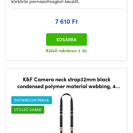
körkörös párnázottságból készült,
7 610 Ft
KOSÁRBA
Külső raktáron
4 db
K&F Camera neck strap32mm black
condensed polymer material webbing, 4
aluminum alloy square buckle
SHOWROOM PRAHA
UTOLSÓ DARAB