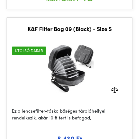
K&F Fliter Bag 09 (Black) - Size S
UTOLSÓ DARAB
Ez a lencsefilter-táska bőséges tárolóhellyel
rendelkezik, akár 10 filtert is befogad,
8 430 Ft