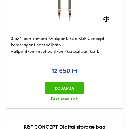
3 az 1-ben kamera nyakpánt. Ez a K&F Concept
kamerapánt használható
vállpántként/nyakpántként/keresztpántként,
12 650 Ft
KOSÁRBA
Készleten
1 db
K&F CONCEPT Digital storage bag