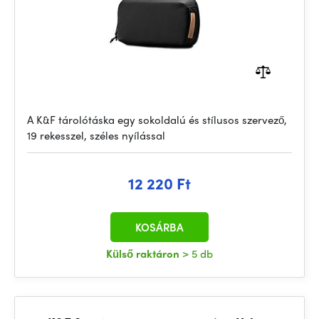
A K&F tárolótáska egy sokoldalú és stílusos szervező,
19 rekesszel, széles nyílással
12 220 Ft
KOSÁRBA
Külső raktáron
> 5 db