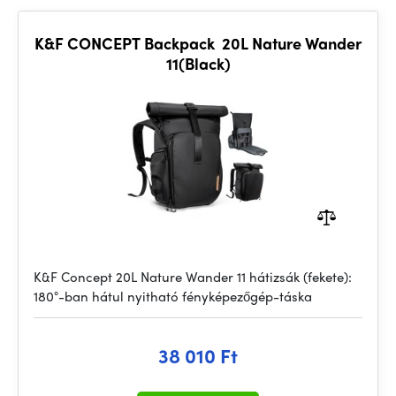
K&F CONCEPT Backpack 20L Nature Wander
11(Black)
K&F Concept 20L Nature Wander 11 hátizsák (fekete):
180°-ban hátul nyitható fényképezőgép-táska
38 010 Ft