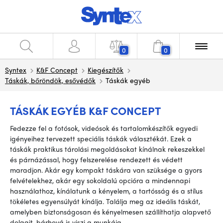
0
0
Syntex
K&F Concept
Kiegészítők
Táskák, bőröndök, esővédők
Táskák egyéb
TÁSKÁK EGYÉB K&F CONCEPT
Fedezze fel a fotósok, videósok és tartalomkészítők egyedi
igényeihez tervezett speciális táskák választékát. Ezek a
táskák praktikus tárolási megoldásokat kínálnak rekeszekkel
és párnázással, hogy felszerelése rendezett és védett
maradjon. Akár egy kompakt táskára van szüksége a gyors
felvételekhez, akár egy sokoldalú opcióra a mindennapi
használathoz, kínálatunk a kényelem, a tartósság és a stílus
tökéletes egyensúlyát kínálja. Találja meg az ideális táskát,
amelyben biztonságosan és kényelmesen szállíthatja alapvető
dolgait, bárhová is viszi a munkája.