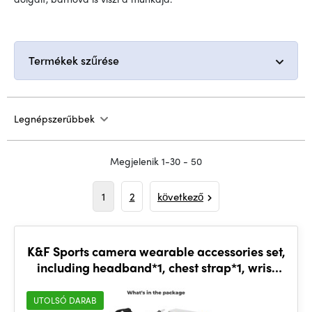
Termékek szűrése
Legnépszerűbbek
Megjelenik 1-30 - 50
1
2
következő
K&F Sports camera wearable accessories set,
including headband*1, chest strap*1, wrist
strap*1, back
UTOLSÓ DARAB