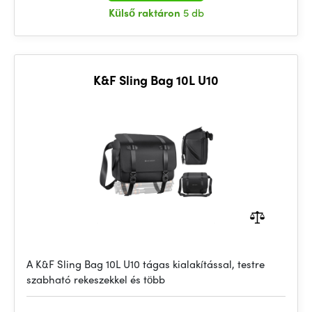
Külső raktáron
5 db
K&F Sling Bag 10L U10
A K&F Sling Bag 10L U10 tágas kialakítással, testre
szabható rekeszekkel és több