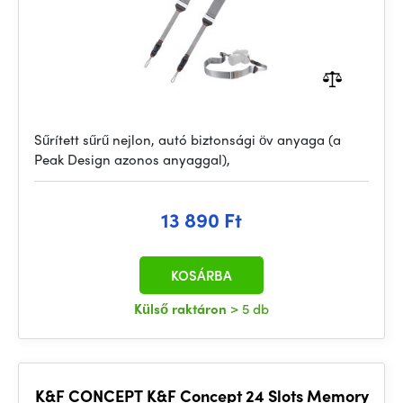
Sűrített sűrű nejlon, autó biztonsági öv anyaga (a
Peak Design azonos anyaggal),
13 890 Ft
KOSÁRBA
Külső raktáron
> 5 db
K&F CONCEPT K&F Concept 24 Slots Memory