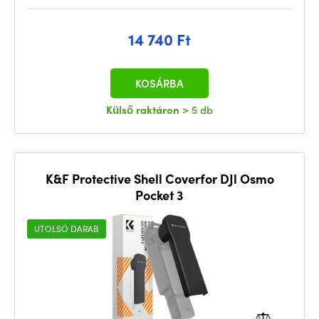
14 740 Ft
KOSÁRBA
Külső raktáron
> 5 db
K&F Protective Shell Coverfor DJl Osmo
Pocket 3
UTOLSÓ DARAB