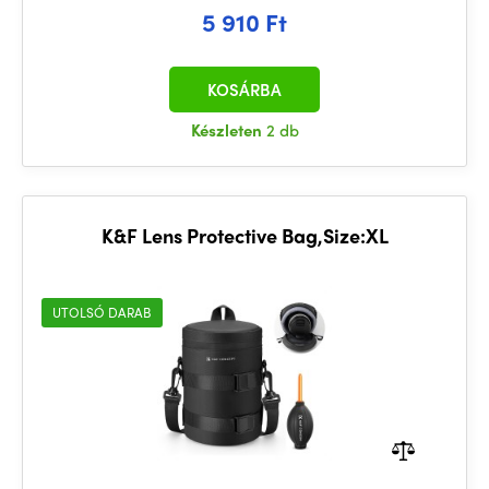
5 910 Ft
KOSÁRBA
Készleten
2 db
K&F Lens Protective Bag,Size:XL
UTOLSÓ DARAB