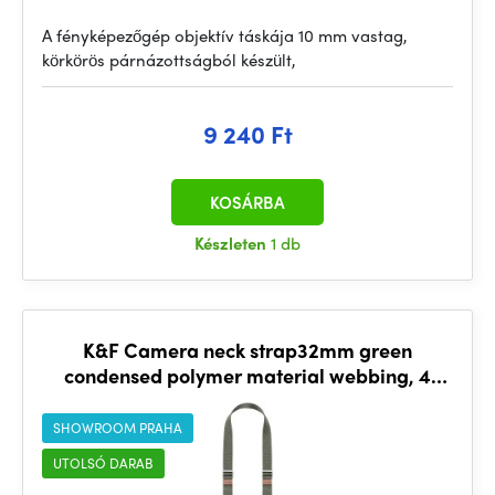
A fényképezőgép objektív táskája 10 mm vastag,
körkörös párnázottságból készült,
9 240 Ft
KOSÁRBA
Készleten
1 db
K&F Camera neck strap32mm green
condensed polymer material webbing, 4
aluminum alloy square buckle
SHOWROOM PRAHA
UTOLSÓ DARAB