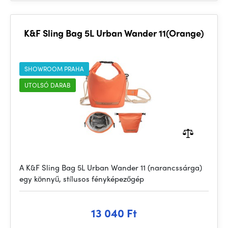
K&F Sling Bag 5L Urban Wander 11(Orange)
SHOWROOM PRAHA
UTOLSÓ DARAB
A K&F Sling Bag 5L Urban Wander 11 (narancssárga)
egy könnyű, stílusos fényképezőgép
13 040 Ft