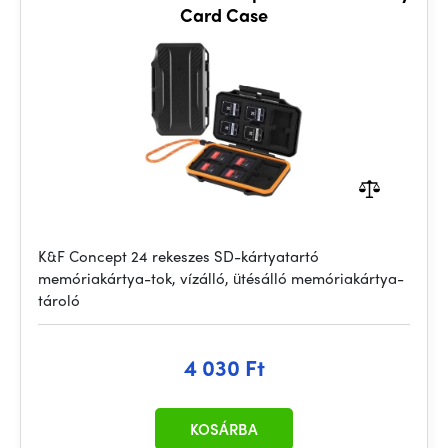
Card Case
K&F Concept 24 rekeszes SD-kártyatartó
memóriakártya-tok, vízálló, ütésálló memóriakártya-
tároló
4 030 Ft
KOSÁRBA