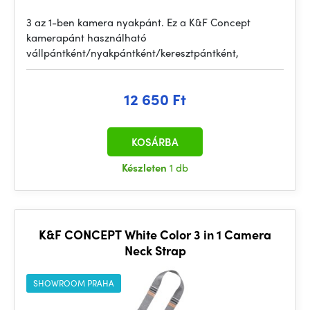
3 az 1-ben kamera nyakpánt. Ez a K&F Concept
kamerapánt használható
vállpántként/nyakpántként/keresztpántként,
12 650 Ft
KOSÁRBA
Készleten
1 db
K&F CONCEPT White Color 3 in 1 Camera
Neck Strap
SHOWROOM PRAHA