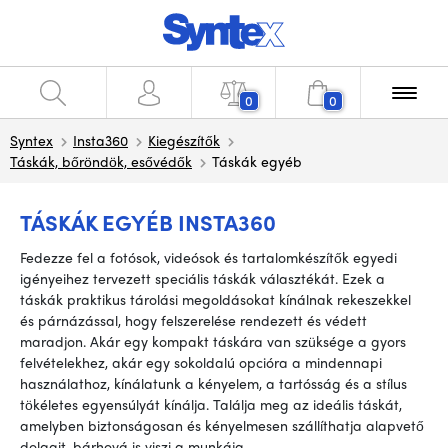
0
0
Syntex
Insta360
Kiegészítők
Táskák, bőröndök, esővédők
Táskák egyéb
TÁSKÁK EGYÉB INSTA360
Fedezze fel a fotósok, videósok és tartalomkészítők egyedi
igényeihez tervezett speciális táskák választékát. Ezek a
táskák praktikus tárolási megoldásokat kínálnak rekeszekkel
és párnázással, hogy felszerelése rendezett és védett
maradjon. Akár egy kompakt táskára van szüksége a gyors
felvételekhez, akár egy sokoldalú opcióra a mindennapi
használathoz, kínálatunk a kényelem, a tartósság és a stílus
tökéletes egyensúlyát kínálja. Találja meg az ideális táskát,
amelyben biztonságosan és kényelmesen szállíthatja alapvető
dolgait, bárhová is viszi a munkája.