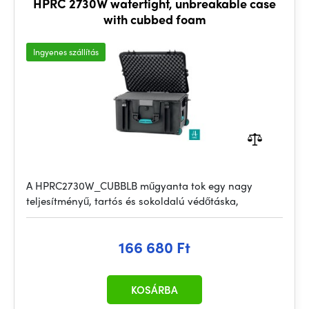
HPRC 2730W watertight, unbreakable case
with cubbed foam
Ingyenes szállítás
A HPRC2730W_CUBBLB műgyanta tok egy nagy
teljesítményű, tartós és sokoldalú védőtáska,
166 680 Ft
KOSÁRBA