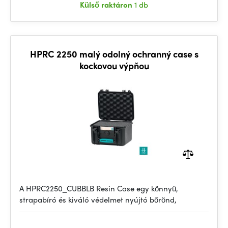
Külső raktáron
1 db
HPRC 2250 malý odolný ochranný case s
kockovou výpňou
A HPRC2250_CUBBLB Resin Case egy könnyű,
strapabíró és kiváló védelmet nyújtó bőrönd,