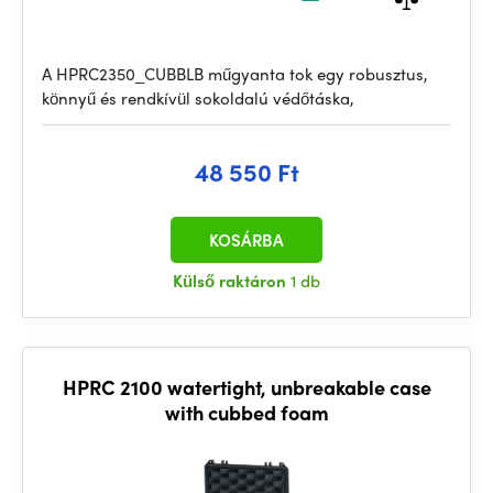
A HPRC2350_CUBBLB műgyanta tok egy robusztus,
könnyű és rendkívül sokoldalú védőtáska,
48 550 Ft
KOSÁRBA
Külső raktáron
1 db
HPRC 2100 watertight, unbreakable case
with cubbed foam