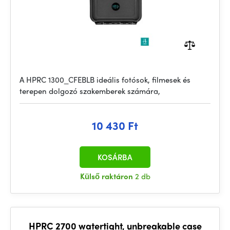
A HPRC 1300_CFEBLB ideális fotósok, filmesek és
terepen dolgozó szakemberek számára,
10 430 Ft
KOSÁRBA
Külső raktáron
2 db
HPRC 2700 watertight, unbreakable case