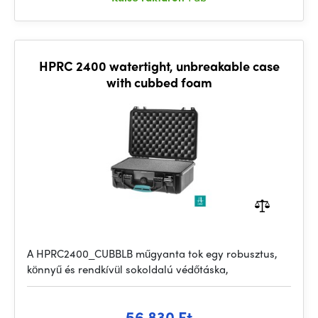
HPRC 2400 watertight, unbreakable case
with cubbed foam
A HPRC2400_CUBBLB műgyanta tok egy robusztus,
könnyű és rendkívül sokoldalú védőtáska,
56 830 Ft