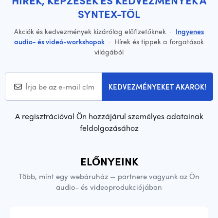
HÍREK, KÉPZÉSEK ÉS KEDVEZMÉNYEK A
SYNTEX-TŐL
Akciók és kedvezmények kizárólag előfizetőknek
·
Ingyenes
audio- és videó-workshopok
·
Hírek és tippek a forgatások
világából
KEDVEZMÉNYEKET AKAROK!
A regisztrációval Ön hozzájárul személyes adatainak
feldolgozásához
ELŐNYEINK
Több, mint egy webáruház — partnere vagyunk az Ön
audio- és videoprodukciójában