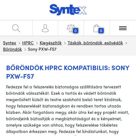
0
0
Syntex
HPRC
Kiegészítők
Táskák, bőröndök, esővédők
Bőröndök
Sony PXW-FS7
BŐRÖNDÖK HPRC KOMPATIBILIS: SONY
PXW-FS7
Fedezze fel a felszerelés biztonságos szállítására tervezett
bőröndök választékát. Ezek a tartós és védett bőröndök
megerősített külsőt és testre szabható belső teret kínálnak,
hogy felszerelését biztonságban és rendben tartsa utazás
közben. Akár forgatásra megy, akár útra kel egy projekt miatt,
bőröndjeink biztosítják a megbízhatóságot és a kényelmet,
amelyre szüksége van ahhoz, hogy felszerelése tökéletes
állapotban érkezzen meg. Fedezze fel kínálatunkat, hogy