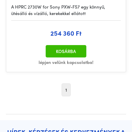
A HPRC 2730W for Sony PXW-FS7 egy könnyű,
ütésálló és vízálló, kerekekkel ellátott
254 360 Ft
KOSÁRBA
lépjen velünk kapcsolatba!
1