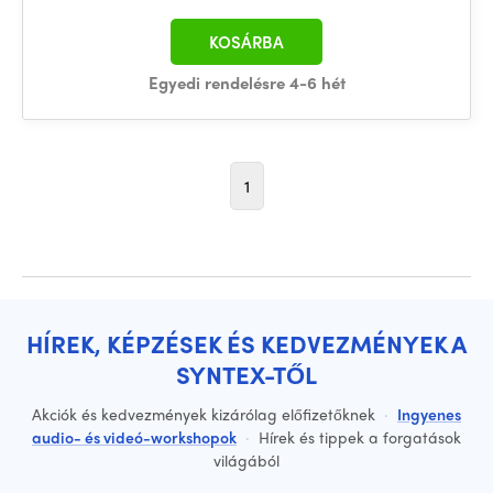
KOSÁRBA
Egyedi rendelésre 4-6 hét
1
HÍREK, KÉPZÉSEK ÉS KEDVEZMÉNYEK A
SYNTEX-TŐL
Akciók és kedvezmények kizárólag előfizetőknek
·
Ingyenes
audio- és videó-workshopok
·
Hírek és tippek a forgatások
világából