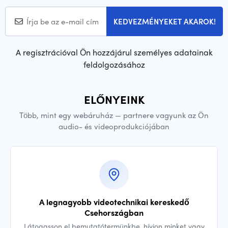
KEDVEZMÉNYEKET AKAROK!
A regisztrációval Ön hozzájárul személyes adatainak
feldolgozásához
ELŐNYEINK
Több, mint egy webáruház — partnere vagyunk az Ön
audio- és videoprodukciójában
A legnagyobb videotechnikai kereskedő
Csehországban
Látogasson el bemutatótermünkbe, hívjon minket vagy