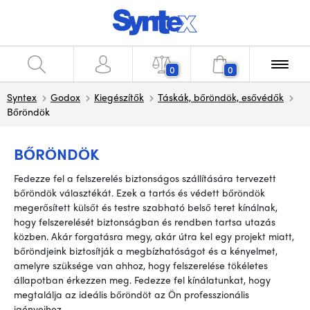
0
0
Syntex
Godox
Kiegészítők
Táskák, bőröndök, esővédők
Bőröndök
BŐRÖNDÖK
Fedezze fel a felszerelés biztonságos szállítására tervezett
bőröndök választékát. Ezek a tartós és védett bőröndök
megerősített külsőt és testre szabható belső teret kínálnak,
hogy felszerelését biztonságban és rendben tartsa utazás
közben. Akár forgatásra megy, akár útra kel egy projekt miatt,
bőröndjeink biztosítják a megbízhatóságot és a kényelmet,
amelyre szüksége van ahhoz, hogy felszerelése tökéletes
állapotban érkezzen meg. Fedezze fel kínálatunkat, hogy
megtalálja az ideális bőröndöt az Ön professzionális
igényeihez.