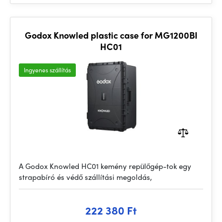
Godox Knowled plastic case for MG1200BI
HC01
Ingyenes szállítás
A Godox Knowled HC01 kemény repülőgép-tok egy
strapabíró és védő szállítási megoldás,
222 380 Ft