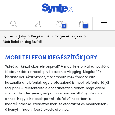
0
0
Syntex
Joby
Kiegészítők
Cage-ek, Rig-ek
Mobiltelefon kiegészítők
MOBILTELEFON KIEGÉSZÍTŐK JOBY
Videókat készít okostelefonjával? A mobiltelefon-állványoktól a
többfunkciós ketrecekig, válasszon a vlogging-kiegészítők
kínálatából. Akár vlogok, akár mobilfilmek forgatására
használja a telefonját, egy professzionális mobiltelefontartó jól
fog jönni. A telefontartó elengedhetetlen ahhoz, hogy videói
stabilabbak legyenek, míg a mobiltelefon-állvány hasznos
ahhoz, hogy alkotásait portré- és fekvő nézetben is
megtekinthesse. Válasszon mobiltelefontartót és mobiltelefon-
állványt minden típusú okostelefonhoz.