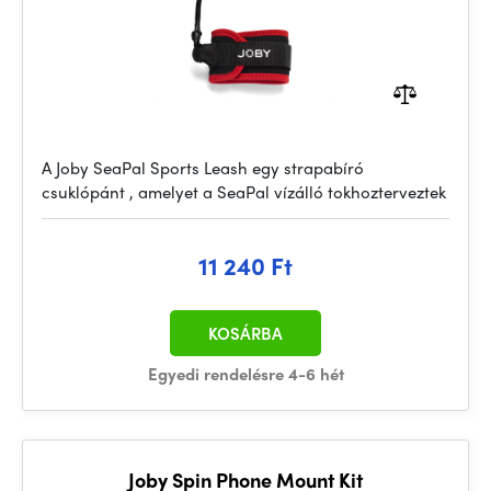
A Joby SeaPal Sports Leash egy strapabíró
csuklópánt , amelyet a SeaPal vízálló tokhozterveztek
11 240 Ft
KOSÁRBA
Egyedi rendelésre 4-6 hét
Joby Spin Phone Mount Kit