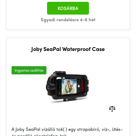
KOSÁRBA
Egyedi rendelésre 4-6 hét
Joby SeaPal Waterproof Case
Ingyenes szállítás
A Joby SeaPal vízálló tok( ) egy strapabíró, víz-, ütés-
és porálló okostelefon-tok