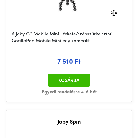
A Joby GP Mobile Mini –fekete/szénszürke színű
GorillaPod Mobile Mini egy kompakt
7 610 Ft
KOSÁRBA
Egyedi rendelésre 4-6 hét
Joby Spin