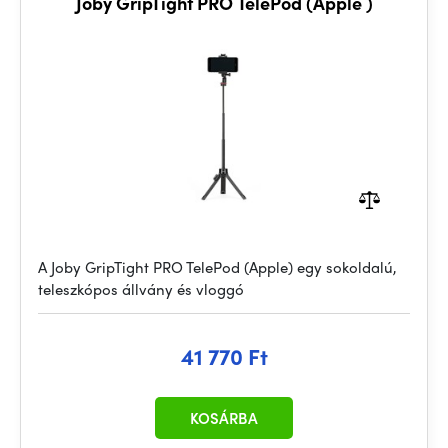
Joby GripTight PRO TelePod (Apple )
A Joby GripTight PRO TelePod (Apple) egy sokoldalú,
teleszkópos állvány és vloggó
41 770 Ft
KOSÁRBA