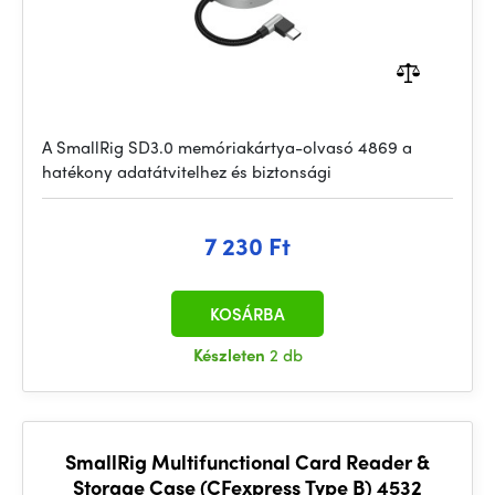
A SmallRig SD3.0 memóriakártya-olvasó 4869 a
hatékony adatátvitelhez és biztonsági
7 230 Ft
KOSÁRBA
Készleten
2 db
SmallRig Multifunctional Card Reader &
Storage Case (CFexpress Type B) 4532