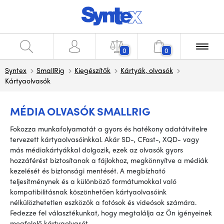
0
0
Syntex
SmallRig
Kiegészítők
Kártyák, olvasók
Kártyaolvasók
MÉDIA OLVASÓK SMALLRIG
Fokozza munkafolyamatát a gyors és hatékony adatátvitelre
tervezett kártyaolvasóinkkal. Akár SD-, CFast-, XQD- vagy
más médiakártyákkal dolgozik, ezek az olvasók gyors
hozzáférést biztosítanak a fájlokhoz, megkönnyítve a médiák
kezelését és biztonsági mentését. A megbízható
teljesítménynek és a különböző formátumokkal való
kompatibilitásnak köszönhetően kártyaolvasóink
nélkülözhetetlen eszközök a fotósok és videósok számára.
Fedezze fel választékunkat, hogy megtalálja az Ön igényeinek
megfelelő kártyaolvasót.