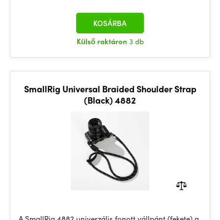
KOSÁRBA
Külső raktáron
3 db
SmallRig Universal Braided Shoulder Strap
(Black) 4882
A SmallRig 4882 univerzális fonott vállpánt (fekete) a