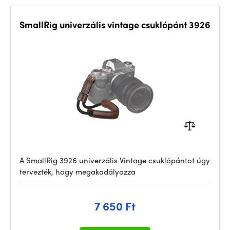
SmallRig univerzális vintage csuklópánt 3926
A SmallRig 3926 univerzális Vintage csuklópántot úgy
tervezték, hogy megakadályozza
7 650 Ft