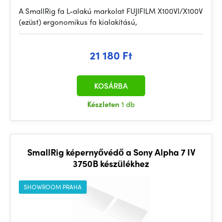
A SmallRig fa L-alakú markolat FUJIFILM X100VI/X100V
(ezüst) ergonomikus fa kialakítású,
21 180 Ft
KOSÁRBA
Készleten
1 db
SmallRig képernyővédő a Sony Alpha 7 IV
3750B készülékhez
SHOWROOM PRAHA