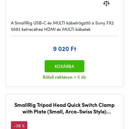
A SmallRig USB-C és MULTI kábelrögzítő a Sony FX2
5592 ketrecéhez HDMI és MULTI kábelek
9 020 Ft
KOSÁRBA
Külső raktáron
> 5 db
SmallRig Tripod Head Quick Switch Clamp
with Plate (Small, Arca-Swiss Style)
KDBC2469
-38 %