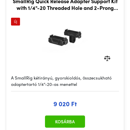
SmallRig Quick Release Adapter Support Kit
with 1/4"-20 Threaded Hole and 2-Prong
Mount 5918
Új
A SmallRig kétirányú, gyorskioldós, összecsukható
adaptertartó 1/4"-20-as menettel
9 020 Ft
KOSÁRBA