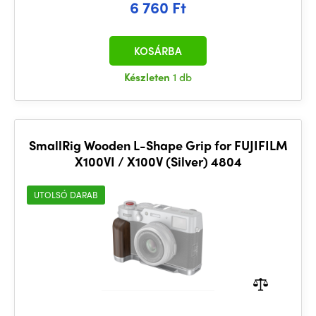
6 760 Ft
KOSÁRBA
Készleten
1 db
SmallRig Wooden L-Shape Grip for FUJIFILM
X100VI / X100V (Silver) 4804
UTOLSÓ DARAB