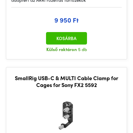
adaptert az ARRI rozettás tartozékok
9 950 Ft
KOSÁRBA
Külső raktáron
5 db
SmallRig USB-C & MULTI Cable Clamp for
Cages for Sony FX2 5592