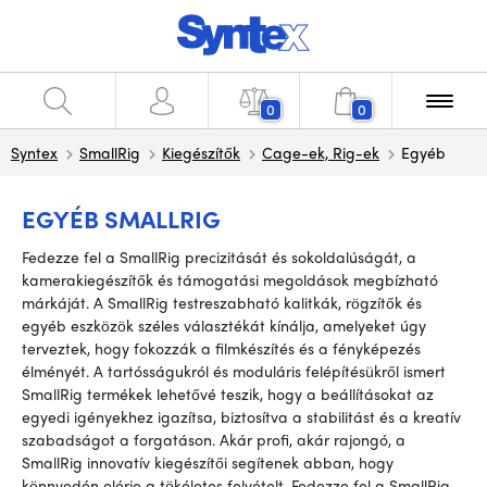
0
0
Syntex
SmallRig
Kiegészítők
Cage-ek, Rig-ek
Egyéb
EGYÉB SMALLRIG
Fedezze fel a SmallRig precizitását és sokoldalúságát, a
kamerakiegészítők és támogatási megoldások megbízható
márkáját. A SmallRig testreszabható kalitkák, rögzítők és
egyéb eszközök széles választékát kínálja, amelyeket úgy
terveztek, hogy fokozzák a filmkészítés és a fényképezés
élményét. A tartósságukról és moduláris felépítésükről ismert
SmallRig termékek lehetővé teszik, hogy a beállításokat az
egyedi igényekhez igazítsa, biztosítva a stabilitást és a kreatív
szabadságot a forgatáson. Akár profi, akár rajongó, a
SmallRig innovatív kiegészítői segítenek abban, hogy
könnyedén elérje a tökéletes felvételt. Fedezze fel a SmallRig