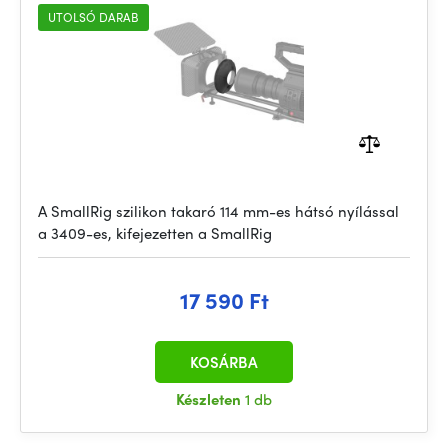
UTOLSÓ DARAB
A SmallRig szilikon takaró 114 mm-es hátsó nyílással
a 3409-es, kifejezetten a SmallRig
17 590 Ft
KOSÁRBA
Készleten
1 db