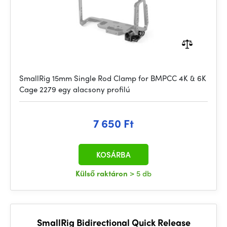
SmallRig 15mm Single Rod Clamp for BMPCC 4K & 6K
Cage 2279 egy alacsony profilú
7 650 Ft
KOSÁRBA
Külső raktáron
> 5 db
SmallRig Bidirectional Quick Release