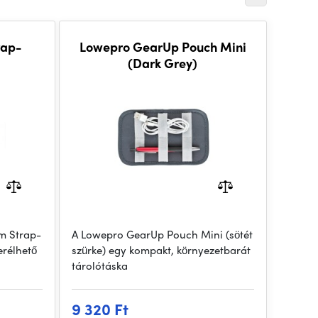
rap-
Lowepro GearUp Pouch Mini
(Dark Grey)
m Strap-
A Lowepro GearUp Pouch Mini (sötét
erélhető
szürke) egy kompakt, környezetbarát
tárolótáska
9 320 Ft