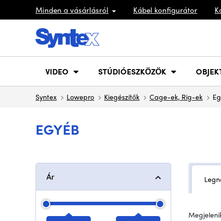
Minden a vásárlásról
Kábel konfigurátor
K
VIDEO
STÚDIÓESZKÖZÖK
OBJEK
Syntex
Lowepro
Kiegészítők
Cage-ek, Rig-ek
Eg
EGYÉB
Ár
Legn
Megjelenik