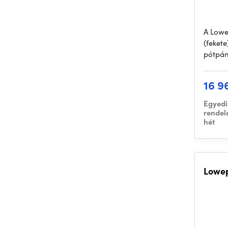
A Lowe
(feket
pótpán
16 9
Egyedi
rendel
hét
Lowep