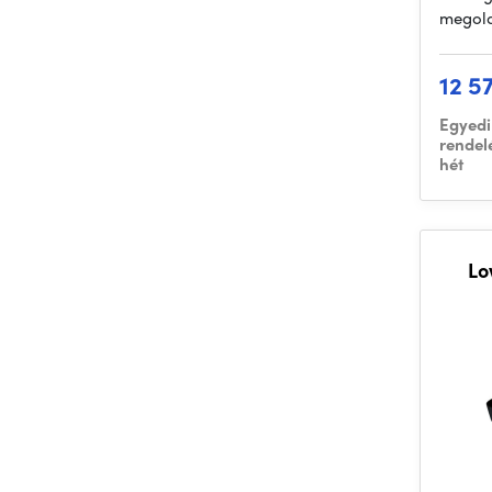
megold
12 5
Egyedi
rendel
hét
Lo