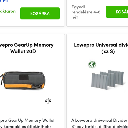
Egyedi
raktáron
rendelésre 4-6
KOSÁ
KOSÁRBA
hét
wepro GearUp Memory
Lowepro Universal divi
Wallet 20D
(x3 S)
pro GearUp Memory Wallet
A Lowepro Universal Divider 
y kompakt és áttekinthető
S) egy tartós, állítható elvál