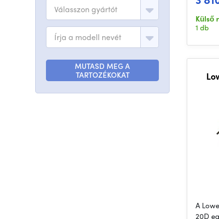
Válasszon gyártót
Külső 
1 db
Írja a modell nevét
MUTASD MEG A
TARTOZÉKOKAT
Lo
A Lowe
20D eg