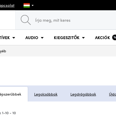
apcsolat
TÍVEK
AUDIO
KIEGESZITŐK
AKCIÓK
yéb
épszerűbbek
Legolcsóbbak
Legdrágábbak
Újd
 1-10 - 10