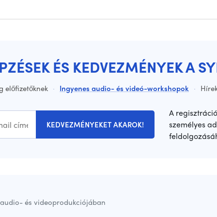
ÉPZÉSEK ÉS KEDVEZMÉNYEK A S
g előfizetőknek
·
Ingyenes audio- és videó-workshopok
·
Hírek
A regisztráci
személyes ad
KEDVEZMÉNYEKET AKAROK!
feldolgozásá
audio- és videoprodukciójában