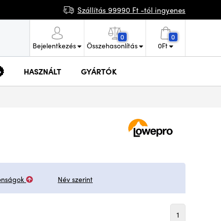
Szállítás 99990 Ft -tól ingyenes
0
0
Bejelentkezés
Összehasonlítás
0
Ft
HASZNÁLT
GYÁRTÓK
onságok
Név szerint
1