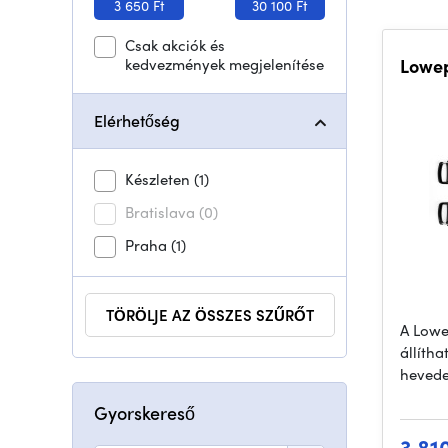
3 650 Ft
30 100 Ft
Csak akciók és
kedvezmények megjelenítése
Lowep
Elérhetőség
Készleten
(1)
Bratislava
(0)
Praha
(1)
TÖRÖLJE AZ ÖSSZES SZŰRŐT
A Lowe
állítha
hevede
Gyorskereső
3 81