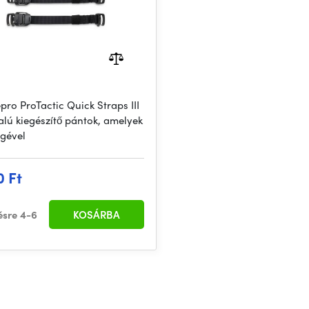
pro ProTactic Quick Straps III
alú kiegészítő pántok, amelyek
égével
0 Ft
ésre 4-6
KOSÁRBA