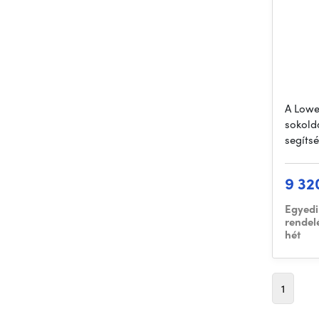
A Lowe
sokold
segíts
9 32
Egyedi
rendel
hét
1