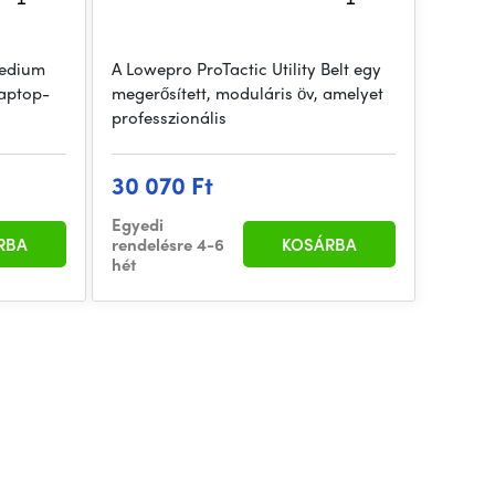
Medium
A Lowepro ProTactic Utility Belt egy
laptop-
megerősített, moduláris öv, amelyet
professzionális
30 070 Ft
Egyedi
RBA
rendelésre 4-6
KOSÁRBA
hét