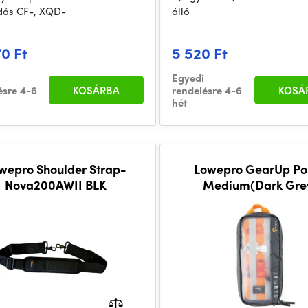
ás CF-, XQD-
álló
70 Ft
5 520 Ft
Egyedi
ésre 4-6
KOSÁRBA
rendelésre 4-6
KOSÁ
hét
wepro Shoulder Strap-
Lowepro GearUp Po
Nova200AWII BLK
Medium(Dark Gre