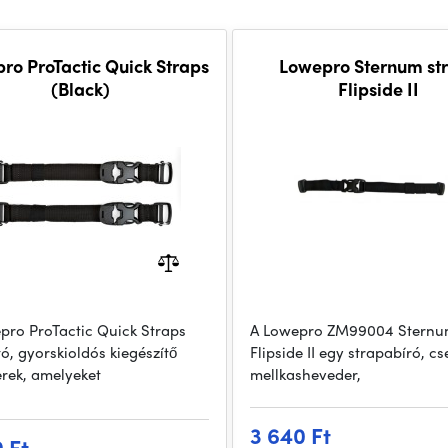
ro ProTactic Quick Straps
Lowepro Sternum st
(Black)
Flipside II
pro ProTactic Quick Straps
A Lowepro ZM99004 Sternu
tó, gyorskioldós kiegészítő
Flipside II egy strapabíró, cs
rek, amelyeket
mellkasheveder,
3 640 Ft
0 Ft