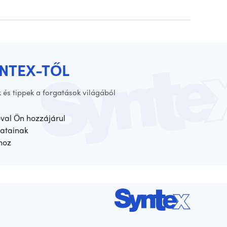
YNTEX-TŐL
 és tippek a forgatások világából
óval Ön hozzájárul
atainak
hoz