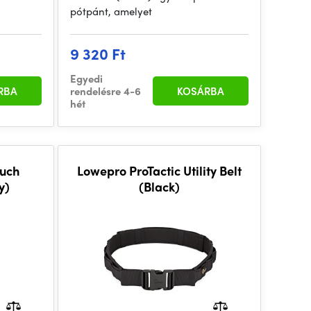
pótpánt, amelyet
9 320 Ft
Egyedi
RBA
rendelésre 4-6
KOSÁRBA
hét
uch
Lowepro ProTactic Utility Belt
y)
(Black)