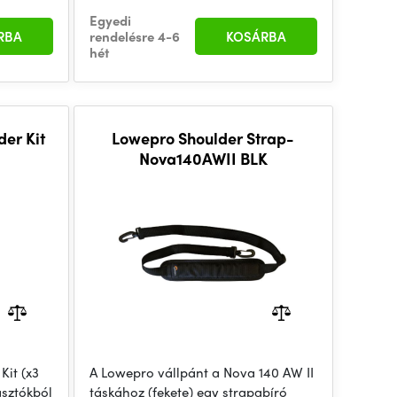
Egyedi
RBA
rendelésre 4-6
KOSÁRBA
hét
der Kit
Lowepro Shoulder Strap-
Nova140AWII BLK
Kit (x3
A Lowepro vállpánt a Nova 140 AW II
asztókból
táskához (fekete) egy strapabíró