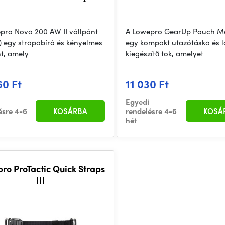
pro Nova 200 AW II vállpánt
A Lowepro GearUp Pouch 
e) egy strapabíró és kényelmes
egy kompakt utazótáska és 
t, amely
kiegészítő tok, amelyet
60 Ft
11 030 Ft
Egyedi
ésre 4-6
KOSÁRBA
rendelésre 4-6
KOSÁ
hét
ro ProTactic Quick Straps
III