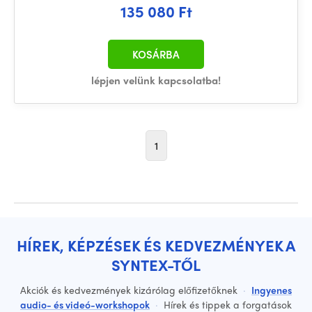
135 080 Ft
KOSÁRBA
lépjen velünk kapcsolatba!
1
HÍREK, KÉPZÉSEK ÉS KEDVEZMÉNYEK A
SYNTEX-TŐL
Akciók és kedvezmények kizárólag előfizetőknek
·
Ingyenes
audio- és videó-workshopok
·
Hírek és tippek a forgatások