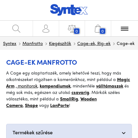
0
0
Syntex
Manfrotto
Kiegészítők
Cage-ek, Rig-ek
Cage-ek
CAGE-EK MANFROTTO
A Cage egy alaptartozék, amely lehetővé teszi, hogy más
alkatrészeket rögzítsen a kameránkhoz, mint például a
Magic
Arm
, monitorok
,
kompendiumok
,
mindenféle
válltámaszok
és
még sok más, egészen az utolsó
csavarig
.
Márkák széles
választéka, mint például
a
SmallRig
,
Wooden
Camera
,
Shape
vagy
LanParte
!
Termékek szűrése