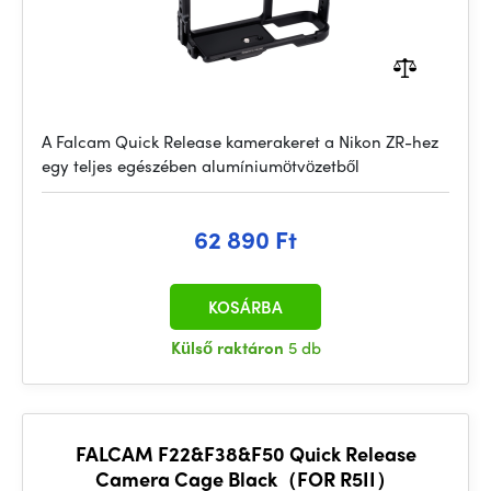
A Falcam Quick Release kamerakeret a Nikon ZR-hez
egy teljes egészében alumíniumötvözetből
62 890 Ft
KOSÁRBA
Külső raktáron
5 db
FALCAM F22&F38&F50 Quick Release
Camera Cage Black（FOR R5II）