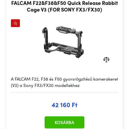
FALCAM F22&F38&F50 Quick Release Rabbit
Cage V3 (FOR SONY FX3/FX30)
Új
A FALCAM F22, F38 és F50 gyorsrögzítésű kamerakeret
(V3) a Sony FX3/FX30 modellekhez
42 160 Ft
KOSÁRBA