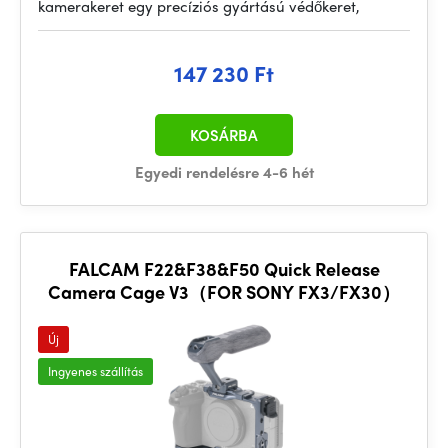
kamerakeret egy precíziós gyártású védőkeret,
147 230 Ft
KOSÁRBA
Egyedi rendelésre 4-6 hét
FALCAM F22&F38&F50 Quick Release
Camera Cage V3（FOR SONY FX3/FX30）
Új
Ingyenes szállítás