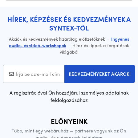
HÍREK, KÉPZÉSEK ÉS KEDVEZMÉNYEK A
SYNTEX-TŐL
Akciók és kedvezmények kizárólag előfizetőknek
·
Ingyenes
audio- és videó-workshopok
·
Hírek és tippek a forgatások
világából
KEDVEZMÉNYEKET AKAROK!
A regisztrációval Ön hozzájárul személyes adatainak
feldolgozásához
ELŐNYEINK
Több, mint egy webáruház — partnere vagyunk az Ön
audio- és videoprodukciójában