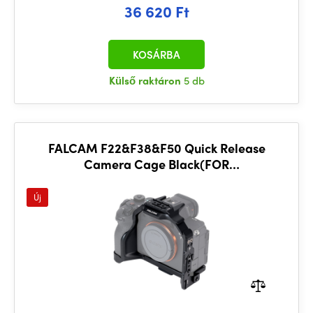
36 620 Ft
KOSÁRBA
Külső raktáron
5 db
FALCAM F22&F38&F50 Quick Release
Camera Cage Black(FOR
A7M5/A7R5/A7M4)
Új