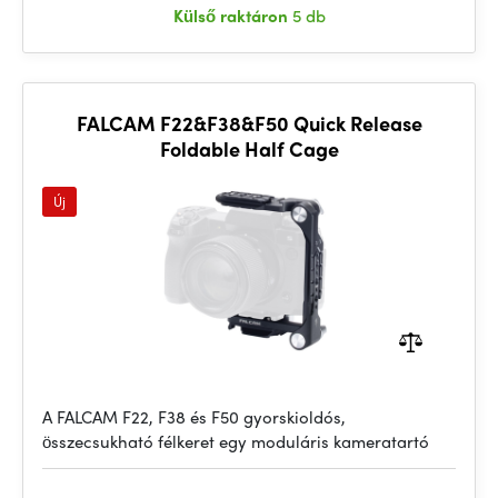
Külső raktáron
5 db
FALCAM F22&F38&F50 Quick Release
Foldable Half Cage
Új
A FALCAM F22, F38 és F50 gyorskioldós,
összecsukható félkeret egy moduláris kameratartó