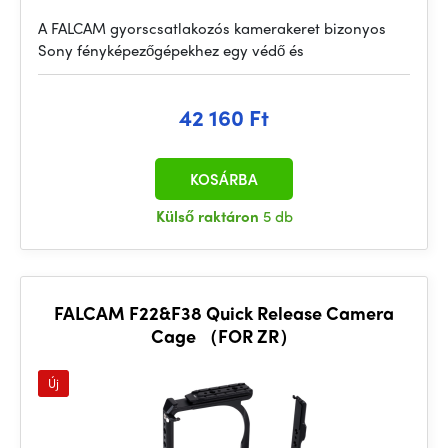
A FALCAM gyorscsatlakozós kamerakeret bizonyos
Sony fényképezőgépekhez egy védő és
42 160 Ft
KOSÁRBA
Külső raktáron
5 db
FALCAM F22&F38 Quick Release Camera
Cage （FOR ZR）
Új