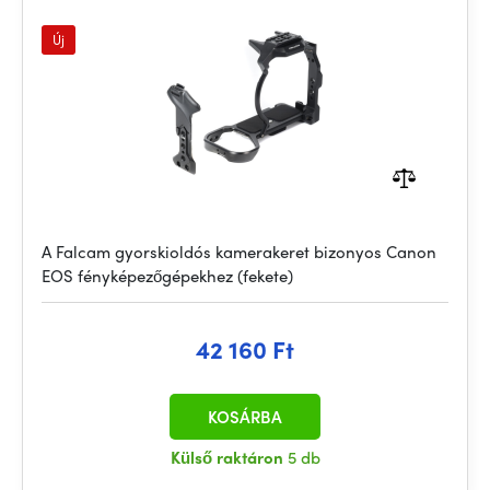
Új
A Falcam gyorskioldós kamerakeret bizonyos Canon
EOS fényképezőgépekhez (fekete)
42 160 Ft
KOSÁRBA
Külső raktáron
5 db