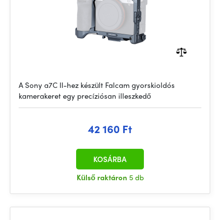
A Sony a7C II-hez készült Falcam gyorskioldós
kamerakeret egy precíziósan illeszkedő
42 160 Ft
KOSÁRBA
Külső raktáron
5 db