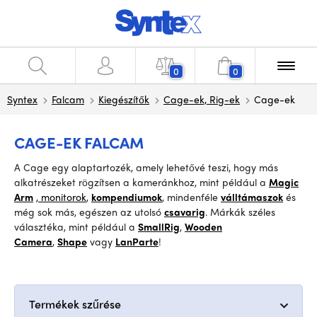
0
0
Syntex
Falcam
Kiegészítők
Cage-ek, Rig-ek
Cage-ek
CAGE-EK FALCAM
A Cage egy alaptartozék, amely lehetővé teszi, hogy más
alkatrészeket rögzítsen a kameránkhoz, mint például a
Magic
Arm
, monitorok
,
kompendiumok
,
mindenféle
válltámaszok
és
még sok más, egészen az utolsó
csavarig
.
Márkák széles
választéka, mint például
a
SmallRig
,
Wooden
Camera
,
Shape
vagy
LanParte
!
Termékek szűrése