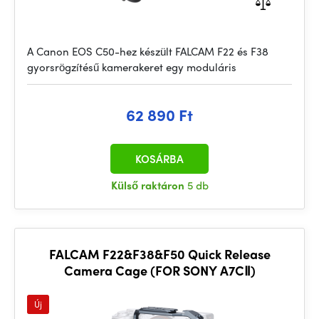
A Canon EOS C50-hez készült FALCAM F22 és F38
gyorsrögzítésű kamerakeret egy moduláris
62 890 Ft
KOSÁRBA
Külső raktáron
5 db
FALCAM F22&F38&F50 Quick Release
Camera Cage (FOR SONY A7CⅡ)
Új