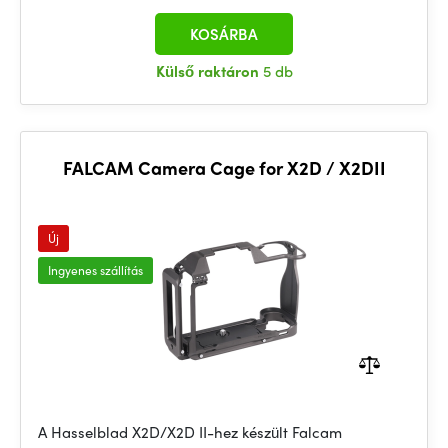
KOSÁRBA
Külső raktáron
5 db
FALCAM Camera Cage for X2D / X2DII
Új
Ingyenes szállítás
A Hasselblad X2D/X2D II-hez készült Falcam