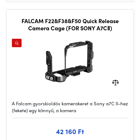
FALCAM F22&F38&F50 Quick Release
Camera Cage (FOR SONY A7CⅡ)
Új
A Falcam gyorskioldós kamerakeret a Sony a7C II-hez
(fekete) egy könnyű, a kamera
42 160 Ft