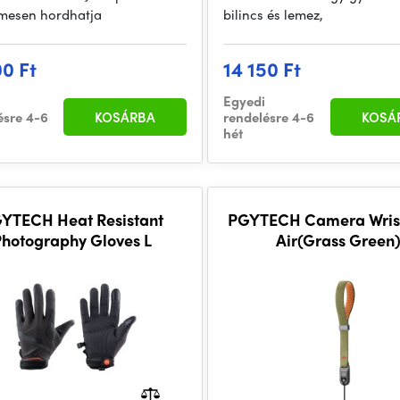
mesen hordhatja
bilincs és lemez,
00 Ft
14 150 Ft
Egyedi
ésre 4-6
KOSÁRBA
rendelésre 4-6
KOSÁ
hét
YTECH Heat Resistant
PGYTECH Camera Wrist
Photography Gloves L
Air(Grass Green