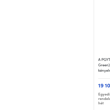
A PGYT
Green)
kényel
19 1
Egyedi
rendel
hét