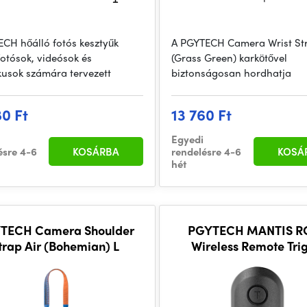
CH hőálló fotós kesztyűk
A PGYTECH Camera Wrist Str
fotósok, videósok és
(Grass Green) karkötővel
kusok számára tervezett
biztonságosan hordhatja
80 Ft
13 760 Ft
Egyedi
ésre 4-6
KOSÁRBA
rendelésre 4-6
KOSÁ
hét
TECH Camera Shoulder
PGYTECH MANTIS R
trap Air (Bohemian) L
Wireless Remote Tri