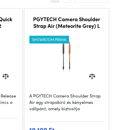
Quick
PGYTECH Camera Shoulder
2
Strap Air (Meteorite Grey) L
SHOWROOM PRAHA
 Release
A PGYTECH Camera Shoulder Strap
lincs a
Air egy strapabíró és kényelmes
vállpánt, amely biztosítja
19 100 Ft