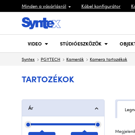
Minden a vásárlásról
Kábel konfigurátor
K
VIDEO
STÚDIÓESZKÖZÖK
OBJEK
Syntex
PGYTECH
Kamerák
Kamera tartozékok
TARTOZÉKOK
Ár
Legn
Megjelenik