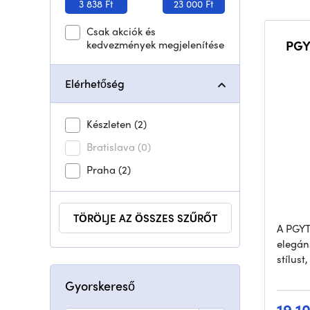
3 838 Ft
23 000 Ft
Csak akciók és
kedvezmények megjelenítése
PGY
Elérhetőség
Készleten
(2)
Bratislava
(0)
Praha
(2)
TÖRÖLJE AZ ÖSSZES SZŰRŐT
A PGY
elegáns
stílust
Gyorskereső
19 1