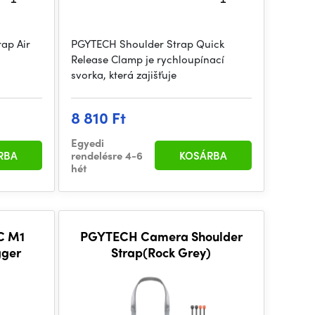
ap Air
PGYTECH Shoulder Strap Quick
Release Clamp je rychloupínací
svorka, která zajišťuje
8 810 Ft
Egyedi
RBA
rendelésre 4-6
KOSÁRBA
hét
C M1
PGYTECH Camera Shoulder
gger
Strap(Rock Grey)