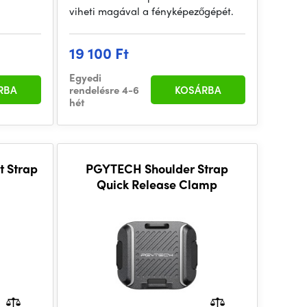
viheti magával a fényképezőgépét.
19 100 Ft
Egyedi
RBA
rendelésre 4-6
KOSÁRBA
hét
 Strap
PGYTECH Shoulder Strap
)
Quick Release Clamp