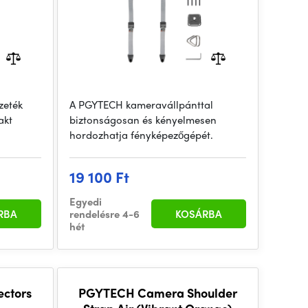
zeték
A PGYTECH kameravállpánttal
akt
biztonságosan és kényelmesen
hordozhatja fényképezőgépét.
19 100 Ft
Egyedi
RBA
rendelésre 4-6
KOSÁRBA
hét
ctors
PGYTECH Camera Shoulder