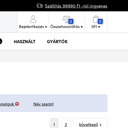
Szállítás 99990 Ft -tól ingyenes
0
0
Bejelentkezés
Összehasonlítás
0
Ft
HASZNÁLT
GYÁRTÓK
onságok
Név szerint
1
2
következő