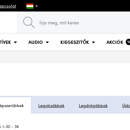
apcsolat
TÍVEK
AUDIO
KIEGESZITŐK
AKCIÓK
épszerűbbek
Legolcsóbbak
Legdrágábbak
Újd
 1-30 - 36