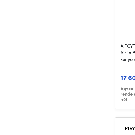
A PGYT
Air in
kényel
17 6
Egyedi
rendel
hét
PGY