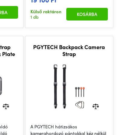
Külső raktáron
RBA
KOSÁRBA
1 db
trap
PGYTECH Backpack Camera
 Plate
Strap
oldó
A PGYTECH hátizsákos
oldó
kamerahordozó pántokkal kéz nélkül