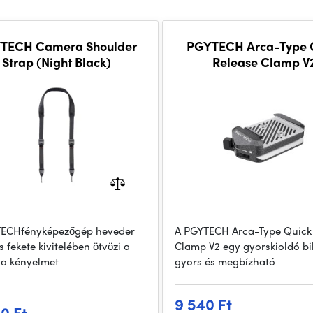
TECH Camera Shoulder
PGYTECH Arca-Type 
Strap (Night Black)
Release Clamp V
TECHfényképezőgép heveder
A PGYTECH Arca-Type Quick
 fekete kivitelében ötvözi a
Clamp V2 egy gyorskioldó bi
, a kényelmet
gyors és megbízható
9 540 Ft
00 Ft