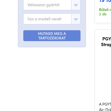
Válasszon gyártót
Külső 
2 db
Írja a modell nevét
MUTASD MEG A
TARTOZÉKOKAT
PGY
Strap
A PGYT
Air (Tr