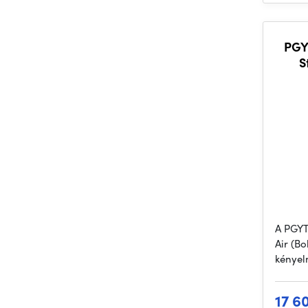
PGY
S
A PGYT
Air (B
kényel
17 6