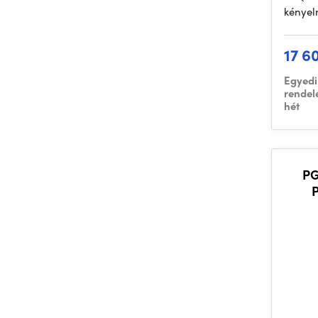
kényel
17 6
Egyedi
rendel
hét
PG