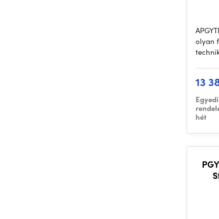
APGYTE
olyan 
techni
13 3
Egyedi
rendel
hét
PGY
S