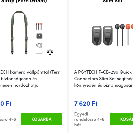
Strap (Fern Green)
Slim Set
ECH kamera vállpánttal (Fern
A PGYTECH P-CB-299 Quick
 biztonságosan és
Connectors Slim Set segítsé
mesen hordozhatja
könnyedén és biztonságosa
00 Ft
7 620 Ft
Egyedi
ésre 4-6
KOSÁRBA
rendelésre 4-6
KOSÁ
hét