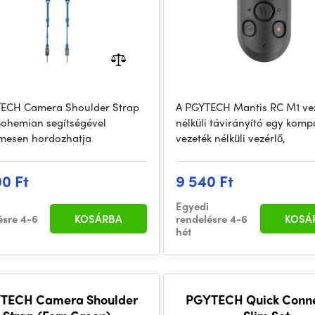
ECH Camera Shoulder Strap
A PGYTECH Mantis RC M1 ve
 Bohemian segítségével
nélküli távirányító egy komp
mesen hordozhatja
vezeték nélküli vezérlő,
00 Ft
9 540 Ft
Egyedi
ésre 4-6
KOSÁRBA
rendelésre 4-6
KOSÁ
hét
TECH Camera Shoulder
PGYTECH Quick Conne