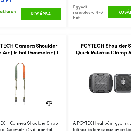
Egyedi
raktáron
rendelésre 4-6
KOSÁ
KOSÁRBA
hét
TECH Camera Shoulder
PGYTECH Shoulder S
 Air (Tribal Geometric) L
Quick Release Clamp &
ECH Camera Shoulder Strap
A PGYTECH vállpánt gyorski
ibal Geometric) vállpánttal
bilincs és lemez egy gyorski