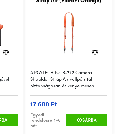
Strap Air (Vibrant Orange)
A PGYTECH P-CB-272 Camera
gével
Shoulder Strap Air vállpánttal
n
biztonságosan és kényelmesen
17 600 Ft
Egyedi
RBA
rendelésre 4-6
KOSÁRBA
hét