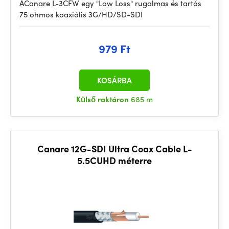
ACanare L-3CFW egy "Low Loss" rugalmas és tartós
75 ohmos koaxiális 3G/HD/SD-SDI
979 Ft
KOSÁRBA
Külső raktáron
685 m
Canare 12G-SDI Ultra Coax Cable L-
5.5CUHD méterre