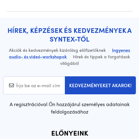
HÍREK, KÉPZÉSEK ÉS KEDVEZMÉNYEK A
SYNTEX-TŐL
Akciók és kedvezmények kizárólag előfizetőknek
·
Ingyenes
audio- és videó-workshopok
·
Hírek és tippek a forgatások
világából
KEDVEZMÉNYEKET AKAROK!
A regisztrációval Ön hozzájárul személyes adatainak
feldolgozásához
ELŐNYEINK