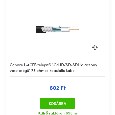
Canare L-4CFB telepítő 3G/HD/SD-SDI "alacsony
veszteségű" 75 ohmos koaxiális kábel.
602 Ft
KOSÁRBA
Külső raktáron
696 m