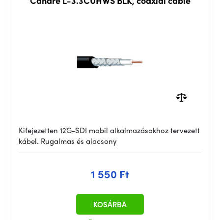
Canare L-3.3CUHWS BLK, coaxial cable
Kifejezetten 12G-SDI mobil alkalmazásokhoz tervezett
kábel. Rugalmas és alacsony
1 550 Ft
KOSÁRBA