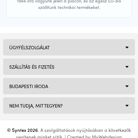
1994 óta vagyunk jelen a piacon, és az egész EU-ba
szállítunk technikai termékeket.
ÜGYFÉLSZOLGÁLAT
SZÁLLÍTÁS ÉS FIZETÉS
BUDAPESTI IRODA
NEM TUDJA, MIT TEGYEN?
© Syntex 2026
. A szolgáltatások nyújtásában a következők
segítenek minket
sütik
. | Created by
MyWebdesign