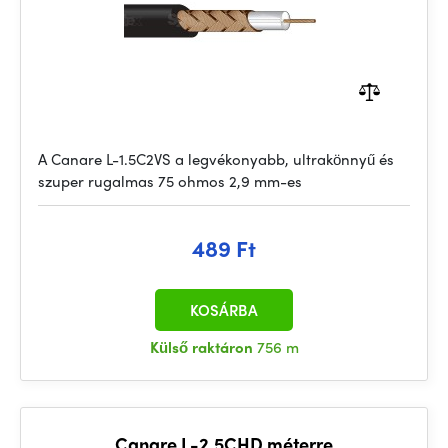
A Canare L-1.5C2VS a legvékonyabb, ultrakönnyű és
szuper rugalmas 75 ohmos 2,9 mm-es
489 Ft
KOSÁRBA
Külső raktáron
756 m
Canare L-2.5CHD méterre