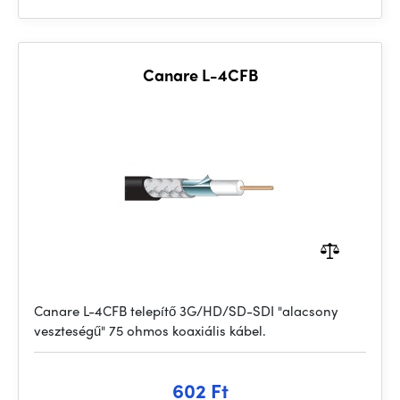
Canare L-4CFB
Canare L-4CFB telepítő 3G/HD/SD-SDI "alacsony
veszteségű" 75 ohmos koaxiális kábel.
602 Ft