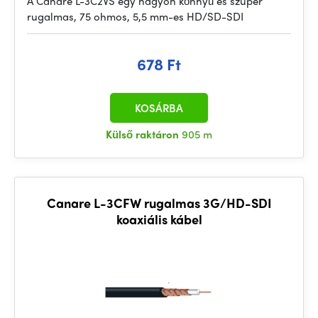
A Canare L-3C2VS egy nagyon könnyű és szuper
rugalmas, 75 ohmos, 5,5 mm-es HD/SD-SDI
678 Ft
KOSÁRBA
Külső raktáron
905 m
Canare L-3CFW rugalmas 3G/HD-SDI
koaxiális kábel