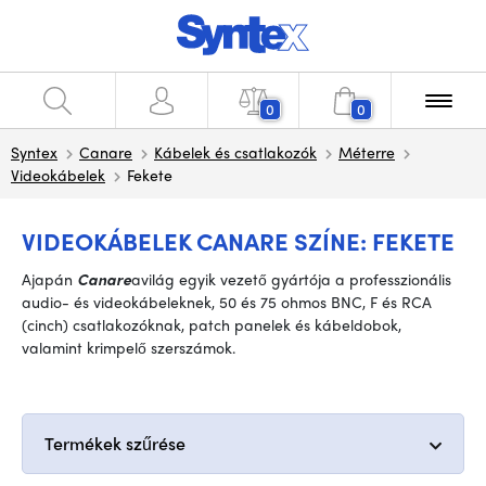
0
0
Syntex
Canare
Kábelek és csatlakozók
Méterre
Videokábelek
Fekete
VIDEOKÁBELEK CANARE SZÍNE: FEKETE
A
japán
Canare
a
világ egyik vezető gyártója a professzionális
audio- és videokábeleknek, 50 és 75 ohmos BNC, F és RCA
(cinch) csatlakozóknak, patch panelek és kábeldobok,
valamint krimpelő szerszámok
.
Termékek szűrése