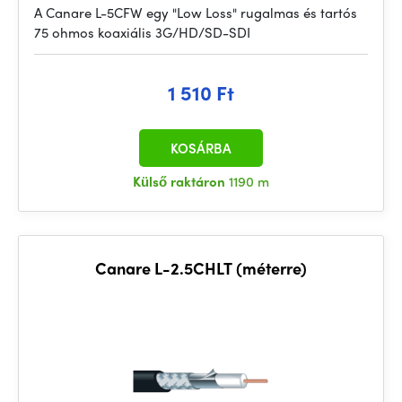
A Canare L-5CFW egy "Low Loss" rugalmas és tartós
75 ohmos koaxiális 3G/HD/SD-SDI
1 510 Ft
KOSÁRBA
Külső raktáron
1190 m
Canare L-2.5CHLT (méterre)