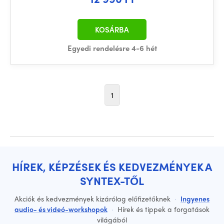
KOSÁRBA
Egyedi rendelésre 4-6 hét
1
HÍREK, KÉPZÉSEK ÉS KEDVEZMÉNYEK A
SYNTEX-TŐL
Akciók és kedvezmények kizárólag előfizetőknek
·
Ingyenes
audio- és videó-workshopok
·
Hírek és tippek a forgatások
világából