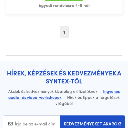
Egyedi rendelésre 4-6 hét
1
HÍREK, KÉPZÉSEK ÉS KEDVEZMÉNYEK A
SYNTEX-TŐL
Akciók és kedvezmények kizárólag előfizetőknek
·
Ingyenes
audio- és videó-workshopok
·
Hírek és tippek a forgatások
világából
KEDVEZMÉNYEKET AKAROK!