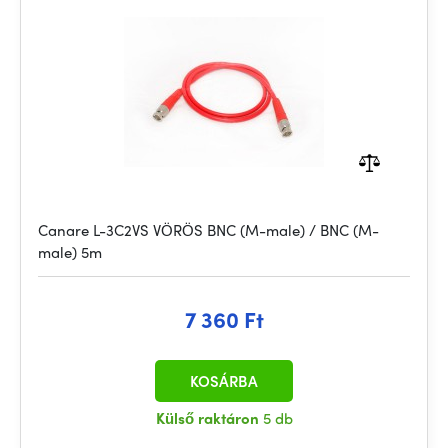
Canare L-3C2VS VÖRÖS BNC (M-male) / BNC (M-
male) 5m
7 360 Ft
KOSÁRBA
Külső raktáron
5 db