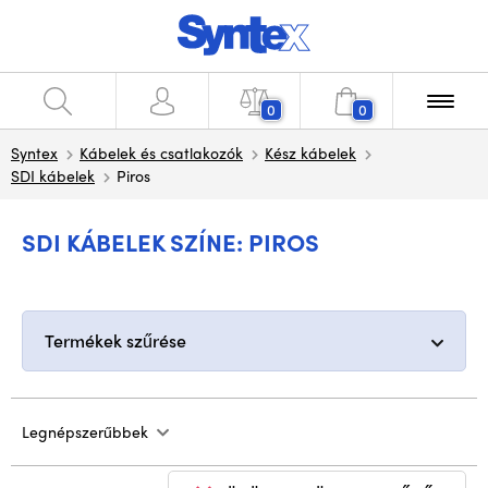
0
0
Syntex
Kábelek és csatlakozók
Kész kábelek
SDI kábelek
Piros
SDI KÁBELEK SZÍNE: PIROS
Termékek szűrése
Legnépszerűbbek