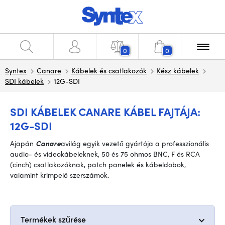
0
0
Syntex
Canare
Kábelek és csatlakozók
Kész kábelek
SDI kábelek
12G-SDI
SDI KÁBELEK CANARE KÁBEL FAJTÁJA:
12G-SDI
A
japán
Canare
a
világ egyik vezető gyártója a professzionális
audio- és videokábeleknek, 50 és 75 ohmos BNC, F és RCA
(cinch) csatlakozóknak, patch panelek és kábeldobok,
valamint krimpelő szerszámok
.
Termékek szűrése