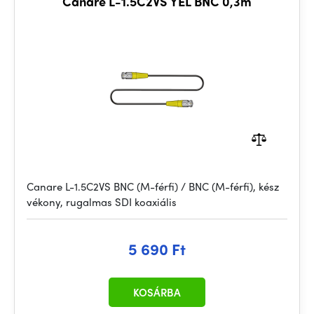
Canare L-1.5C2VS YEL BNC 0,3m
Canare L-1.5C2VS BNC (M-férfi) / BNC (M-férfi), kész
vékony, rugalmas SDI koaxiális
5 690 Ft
KOSÁRBA