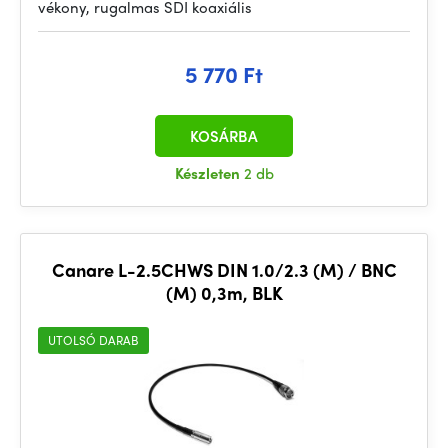
vékony, rugalmas SDI koaxiális
5 770 Ft
KOSÁRBA
Készleten
2 db
Canare L-2.5CHWS DIN 1.0/2.3 (M) / BNC
(M) 0,3m, BLK
UTOLSÓ DARAB