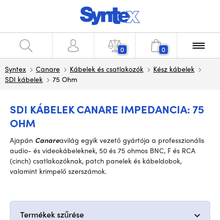
0
0
Syntex
Canare
Kábelek és csatlakozók
Kész kábelek
SDI kábelek
75 Ohm
SDI KÁBELEK CANARE IMPEDANCIA: 75
OHM
A
japán
Canare
a
világ egyik vezető gyártója a professzionális
audio- és videokábeleknek, 50 és 75 ohmos BNC, F és RCA
(cinch) csatlakozóknak, patch panelek és kábeldobok,
valamint krimpelő szerszámok
.
Termékek szűrése