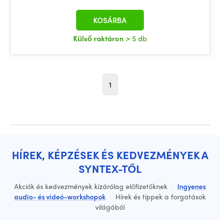
KOSÁRBA
Külső raktáron
> 5 db
1
HÍREK, KÉPZÉSEK ÉS KEDVEZMÉNYEK A
SYNTEX-TŐL
Akciók és kedvezmények kizárólag előfizetőknek
·
Ingyenes
audio- és videó-workshopok
·
Hírek és tippek a forgatások
világából