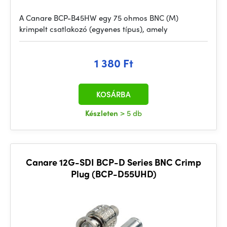
A Canare BCP-B45HW egy 75 ohmos BNC (M)
krimpelt csatlakozó (egyenes típus), amely
1 380 Ft
KOSÁRBA
Készleten
> 5 db
Canare 12G-SDI BCP-D Series BNC Crimp
Plug (BCP-D55UHD)