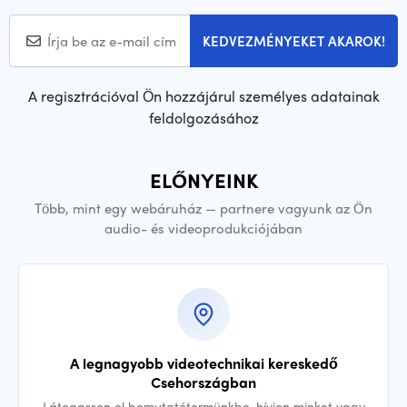
KEDVEZMÉNYEKET AKAROK!
A regisztrációval Ön hozzájárul személyes adatainak
feldolgozásához
ELŐNYEINK
Több, mint egy webáruház — partnere vagyunk az Ön
audio- és videoprodukciójában
A legnagyobb videotechnikai kereskedő
Csehországban
Látogasson el bemutatótermünkbe, hívjon minket vagy