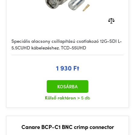
Speciális alacsony csillapítású csatlakozó 12G-SDI L-
5.5CUHD kábelezéshez. TCD-55UHD
1 930 Ft
KOSÁRBA
Külső raktáron
> 5 db
Canare BCP-C1 BNC crimp connector