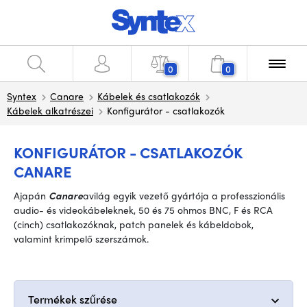
0
0
Syntex
Canare
Kábelek és csatlakozók
Kábelek alkatrészei
Konfigurátor - csatlakozók
KONFIGURÁTOR - CSATLAKOZÓK
CANARE
A
japán
Canare
a
világ egyik vezető gyártója a professzionális
audio- és videokábeleknek, 50 és 75 ohmos BNC, F és RCA
(cinch) csatlakozóknak, patch panelek és kábeldobok,
valamint krimpelő szerszámok
.
Termékek szűrése