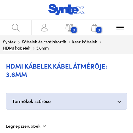
0
0
Syntex
Kábelek és csatlakozók
Kész kábelek
HDMI kábelek
3.6mm
HDMI KÁBELEK KÁBEL ÁTMÉRŐJE:
3.6MM
Termékek szűrése
Legnépszerűbbek