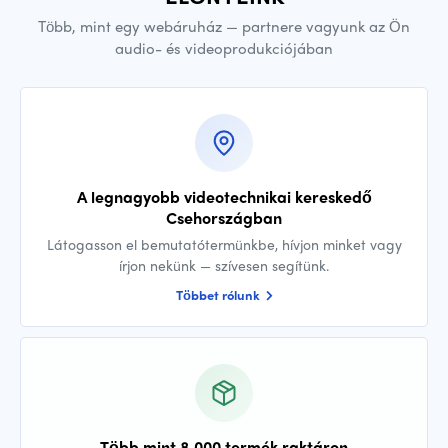
Több, mint egy webáruház — partnere vagyunk az Ön
audio- és videoprodukciójában
A legnagyobb videotechnikai kereskedő
Csehországban
Látogasson el bemutatótermünkbe, hívjon minket vagy
írjon nekünk — szívesen segítünk.
Többet rólunk
Több mint 8 000 termék raktáron