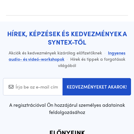
HÍREK, KÉPZÉSEK ÉS KEDVEZMÉNYEK A
SYNTEX-TŐL
Akciók és kedvezmények kizárólag előfizetőknek
·
Ingyenes
audio- és videó-workshopok
·
Hírek és tippek a forgatások
világából
KEDVEZMÉNYEKET AKAROK!
A regisztrációval Ön hozzájárul személyes adatainak
feldolgozásához
ELŐNYEINK