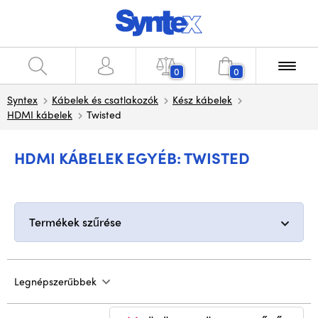
0
0
Syntex
Kábelek és csatlakozók
Kész kábelek
HDMI kábelek
Twisted
HDMI KÁBELEK EGYÉB: TWISTED
Termékek szűrése
Legnépszerűbbek