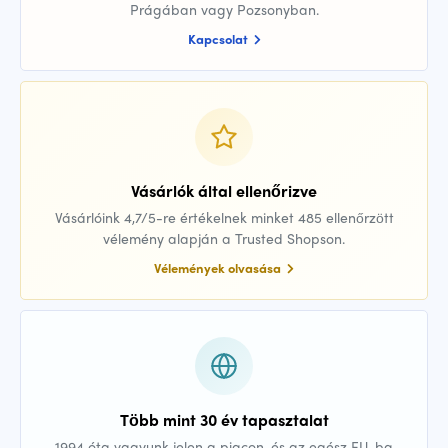
Prágában vagy Pozsonyban.
Kapcsolat
Vásárlók által ellenőrizve
Vásárlóink 4,7/5-re értékelnek minket 485 ellenőrzött
vélemény alapján a Trusted Shopson.
Vélemények olvasása
Több mint 30 év tapasztalat
1994 óta vagyunk jelen a piacon, és az egész EU-ba