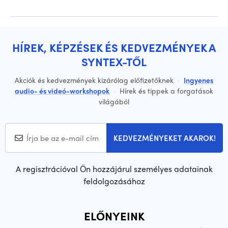
HÍREK, KÉPZÉSEK ÉS KEDVEZMÉNYEK A
SYNTEX-TŐL
Akciók és kedvezmények kizárólag előfizetőknek
·
Ingyenes
audio- és videó-workshopok
·
Hírek és tippek a forgatások
világából
KEDVEZMÉNYEKET AKAROK!
A regisztrációval Ön hozzájárul személyes adatainak
feldolgozásához
ELŐNYEINK