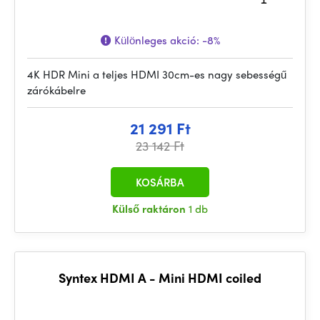
Különleges akció:
-8%
4K HDR Mini a teljes HDMI 30cm-es nagy sebességű
zárókábelre
21 291 Ft
23 142 Ft
KOSÁRBA
Külső raktáron
1 db
Syntex HDMI A - Mini HDMI coiled