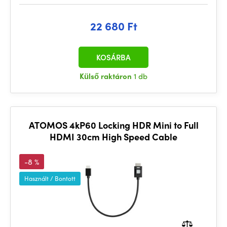
22 680 Ft
KOSÁRBA
Külső raktáron
1 db
ATOMOS 4kP60 Locking HDR Mini to Full
HDMI 30cm High Speed Cable
-8 %
Használt / Bontott