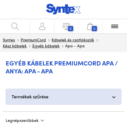
0
0
Syntex
PremiumCord
Kábelek és csatlakozók
Kész kábelek
Egyéb kábelek
Apa - Apa
EGYÉB KÁBELEK PREMIUMCORD APA /
ANYA: APA - APA
Termékek szűrése
Legnépszerűbbek