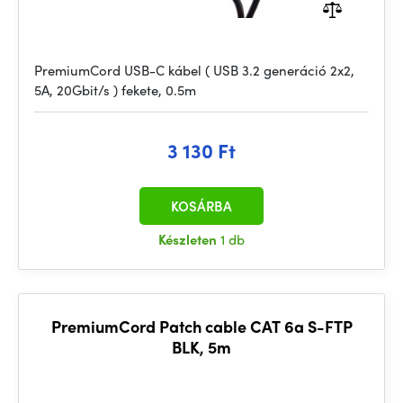
PremiumCord USB-C kábel ( USB 3.2 generáció 2x2,
5A, 20Gbit/s ) fekete, 0.5m
3 130 Ft
KOSÁRBA
Készleten
1 db
PremiumCord Patch cable CAT 6a S-FTP
BLK, 5m