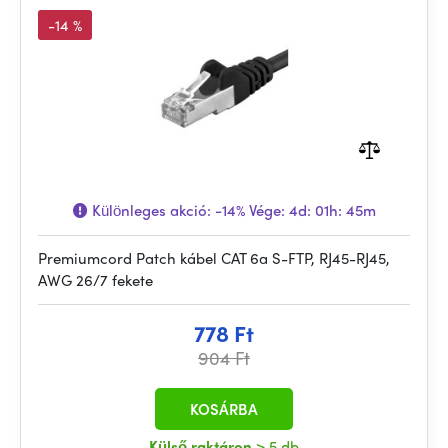
-14 %
Különleges akció:
-14%
Vége:
4d: 01h: 45m
Premiumcord Patch kábel CAT 6a S-FTP, RJ45-RJ45,
AWG 26/7 fekete
778 Ft
904 Ft
KOSÁRBA
Külső raktáron
> 5 db