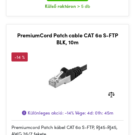
Külső raktáron
> 5 db
PremiumCord Patch cable CAT 6a S-FTP
BLK, 10m
-14 %
Különleges akció:
-14%
Vége:
4d: 01h: 45m
Premiumcord Patch kábel CAT 6a S-FTP, RJ45-RJ45,
AWG 26/7 fekete