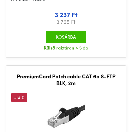
3 237 Ft
3 765 Ft
KOSÁRBA
Külső raktáron
> 5 db
PremiumCord Patch cable CAT 6a S-FTP
BLK, 2m
-14 %