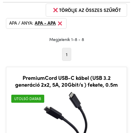
TÖRÖLJE AZ ÖSSZES SZŰRŐT
APA / ANYA:
APA - APA
Megjelenik 1-8 - 8
1
PremiumCord USB-C kábel (USB 3.2
generáció 2x2, 5A, 20Gbit/s ) fekete, 0.5m
UTOLSÓ DARAB