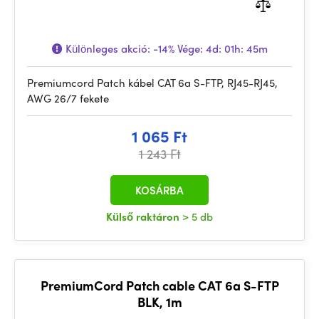
Különleges akció:
-14%
Vége:
4d: 01h: 45m
Premiumcord Patch kábel CAT 6a S-FTP, RJ45-RJ45,
AWG 26/7 fekete
1 065 Ft
1 243 Ft
KOSÁRBA
Külső raktáron
> 5 db
PremiumCord Patch cable CAT 6a S-FTP
BLK, 1m