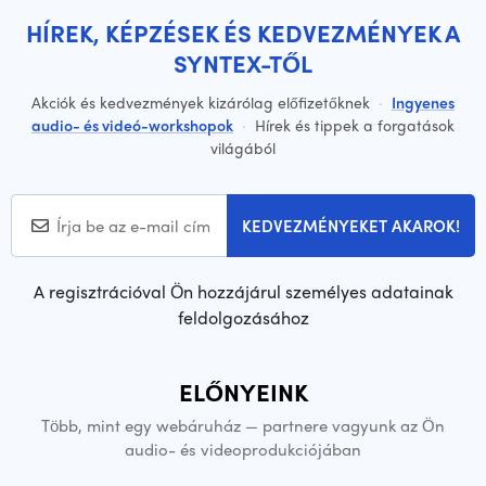
HÍREK, KÉPZÉSEK ÉS KEDVEZMÉNYEK A
SYNTEX-TŐL
Akciók és kedvezmények kizárólag előfizetőknek
·
Ingyenes
audio- és videó-workshopok
·
Hírek és tippek a forgatások
világából
KEDVEZMÉNYEKET AKAROK!
A regisztrációval Ön hozzájárul személyes adatainak
feldolgozásához
ELŐNYEINK
Több, mint egy webáruház — partnere vagyunk az Ön
audio- és videoprodukciójában