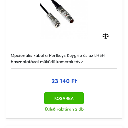
Opcionális kábel a Portkeys Keygrip és az LH5H
használatával működő kamerák távv
23 140 Ft
KOSÁRBA
Külső raktáron
2 db