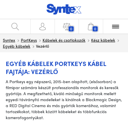
0
0
Syntex
PortKeys
Kábelek és csatlakozók
Kész kábelek
Egyéb kábelek
Vezérlő
EGYÉB KÁBELEK PORTKEYS KÁBEL
FAJTÁJA: VEZÉRLŐ
A Portkeys egy népszerű, 2015-ben alapított, (elsősorban) a
filmipar számára készült professzionális monitorok és keresők
gyártója. A megfizethető, kiváló minőségű monitorok mellett
egyedi távirányító modelleket is kínálnak a Blackmagic Design,
a RED Digital Cinema és más gyártók kameráihoz, valamint
tartozékokat, többek között kábeleket és többfunkciós
kamerafogantyúkat.