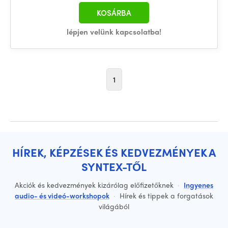
KOSÁRBA
lépjen velünk kapcsolatba!
1
HÍREK, KÉPZÉSEK ÉS KEDVEZMÉNYEK A
SYNTEX-TŐL
Akciók és kedvezmények kizárólag előfizetőknek
·
Ingyenes
audio- és videó-workshopok
·
Hírek és tippek a forgatások
világából