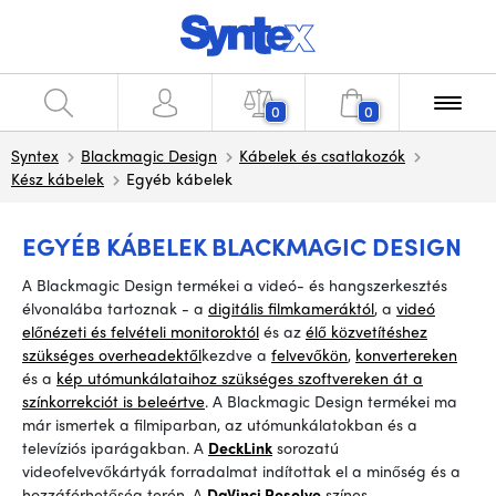
0
0
Syntex
Blackmagic Design
Kábelek és csatlakozók
Kész kábelek
Egyéb kábelek
EGYÉB KÁBELEK BLACKMAGIC DESIGN
A
Blackmagic Design termékei a videó- és hangszerkesztés
élvonalába tartoznak -
a
digitális filmkameráktól
, a
videó
előnézeti és felvételi monitoroktól
és az
élő közvetítéshez
szükséges overheadektől
kezdve a
felvevőkön
,
konvertereken
és a
kép utómunkálataihoz szükséges szoftvereken át a
színkorrekciót is beleértve
. A Blackmagic Design termékei ma
már ismertek a filmiparban, az utómunkálatokban és a
televíziós iparágakban. A
DeckLink
sorozatú
videofelvevőkártyák forradalmat indítottak el a minőség és a
hozzáférhetőség terén. A
DaVinci Resolve
színes