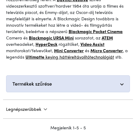
videoszerkesztő szoftver/hardver 1984 óta uralja a filmes és
televíziós piacot, és Emmy-díjat, az Oscar-díj televíziós
megfelelőjét is elnyerte. A Blackmagic Design továbbra is
innovatív termékeket hoz létre a videó- és filmgyártás
területén, beleértve a népszerű
Blackmagic Pocket Cinema
Camera és
Blackmagic URSA Mini
sorozatot, az
ATEM
overheadeket,
HyperDeck
rögzítőket,
Video Assist
monitorokat/felvevőket,
Mini Converter
és
Micro Converter
, a
legendás
Ultimatte
keying háttéreltávolító
technológiát
stb.
Termékek szűrése
Legnépszerűbbek
Megjelenik 1-5 - 5