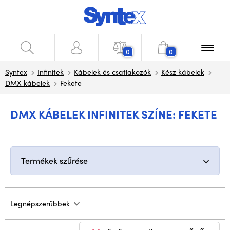
0
0
Syntex
Infinitek
Kábelek és csatlakozók
Kész kábelek
DMX kábelek
Fekete
DMX KÁBELEK INFINITEK SZÍNE: FEKETE
Termékek szűrése
Legnépszerűbbek