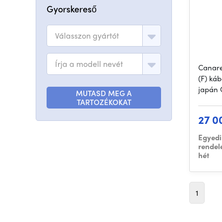
Gyorskereső
Válasszon gyártót
Írja a modell nevét
Canare
(F) káb
japán 
MUTASD MEG A
TARTOZÉKOKAT
27 0
Egyedi
rendel
hét
1