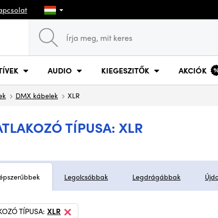
apcsolat
TÍVEK
AUDIO
KIEGESZITŐK
AKCIÓK
ek
DMX kábelek
XLR
ATLAKOZÓ TÍPUSA: XLR
épszerűbbek
Legolcsóbbak
Legdrágábbak
Újd
KOZÓ TÍPUSA:
XLR