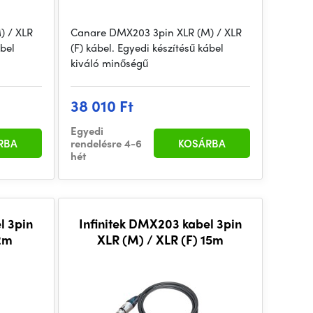
) / XLR
Canare DMX203 3pin XLR (M) / XLR
ábel
(F) kábel. Egyedi készítésű kábel
kiváló minőségű
38 010 Ft
Egyedi
RBA
rendelésre 4-6
KOSÁRBA
hét
l 3pin
Infinitek DMX203 kabel 3pin
 2m
XLR (M) / XLR (F) 15m