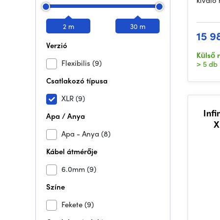
kiváló
2 m
30 m
15 9
Verzió
Külső 
Flexibilis
(9)
> 5 db
Csatlakozó típusa
XLR
(9)
Inf
Apa / Anya
X
Apa - Anya
(8)
Kábel átmérője
6.0mm
(9)
Színe
Fekete
(9)