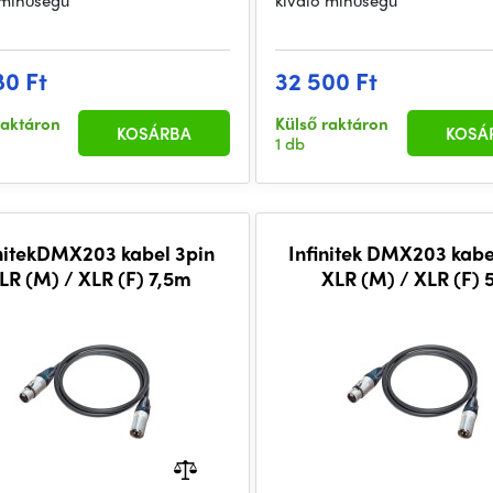
 minőségű
kiváló minőségű
80 Ft
32 500 Ft
raktáron
Külső raktáron
KOSÁRBA
KOSÁ
1 db
initekDMX203 kabel 3pin
Infinitek DMX203 kabe
LR (M) / XLR (F) 7,5m
XLR (M) / XLR (F)