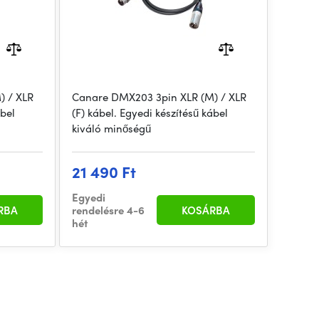
) / XLR
Canare DMX203 3pin XLR (M) / XLR
ábel
(F) kábel. Egyedi készítésű kábel
kiváló minőségű
21 490 Ft
Egyedi
RBA
rendelésre 4-6
KOSÁRBA
hét