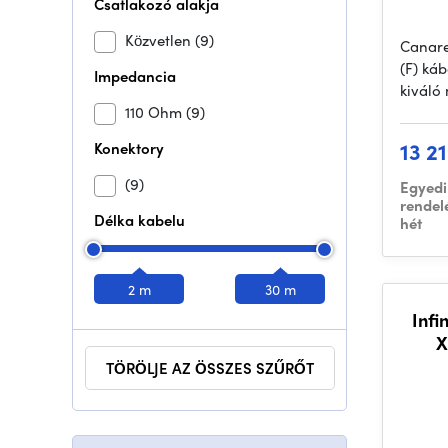
Csatlakozó alakja
Közvetlen
(9)
Canare
(F) káb
Impedancia
kiváló
110 Ohm
(9)
13 21
Konektory
(9)
Egyedi
rendel
Délka kabelu
hét
2 m
30 m
Infi
X
TÖRÖLJE AZ ÖSSZES SZŰRŐT