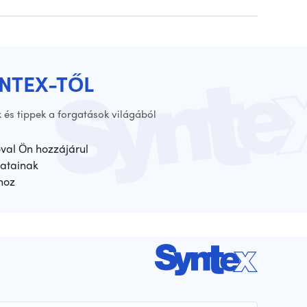
YNTEX-TŐL
 és tippek a forgatások világából
óval Ön hozzájárul
atainak
hoz