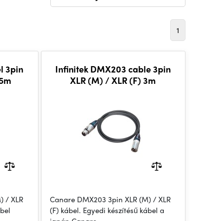
1
l 3pin
Infinitek DMX203 cable 3pin
25m
XLR (M) / XLR (F) 3m
) / XLR
Canare DMX203 3pin XLR (M) / XLR
ábel
(F) kábel. Egyedi készítésű kábel a