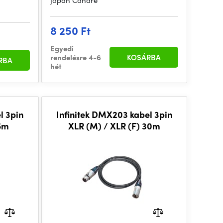
japán Canare
8 250 Ft
Egyedi
rendelésre 4-6
KOSÁRBA
RBA
hét
l 3pin
Infinitek DMX203 kabel 3pin
 5m
XLR (M) / XLR (F) 30m