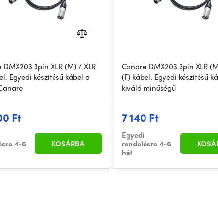
 DMX203 3pin XLR (M) / XLR
Canare DMX203 3pin XLR (M
el. Egyedi készítésű kábel a
(F) kábel. Egyedi készítésű k
Canare
kiváló minőségű
00 Ft
7 140 Ft
Egyedi
ésre 4-6
KOSÁRBA
rendelésre 4-6
KOSÁ
hét