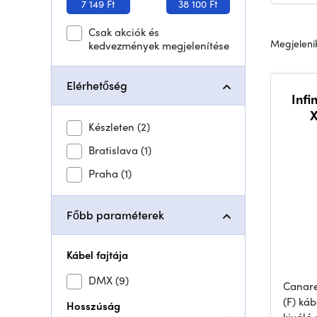
7 149 Ft
38 100 Ft
Csak akciók és
Megjelenik
kedvezmények megjelenítése
Elérhetőség
Infi
X
Készleten
(2)
Bratislava
(1)
Praha
(1)
Főbb paraméterek
Kábel fajtája
DMX
(9)
Canare
(F) káb
Hosszúság