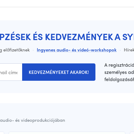
ÉPZÉSEK ÉS KEDVEZMÉNYEK A S
g előfizetőknek
·
Ingyenes audio- és videó-workshopok
·
Hírek
A regisztráci
személyes ad
KEDVEZMÉNYEKET AKAROK!
feldolgozásá
audio- és videoprodukciójában