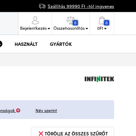
Szállítás 99990 Ft -tól ingyenes
0
0
Bejelentkezés
Összehasonlítás
0
Ft
HASZNÁLT
GYÁRTÓK
onságok
Név szerint
TÖRÖLJE AZ ÖSSZES SZŰRŐT