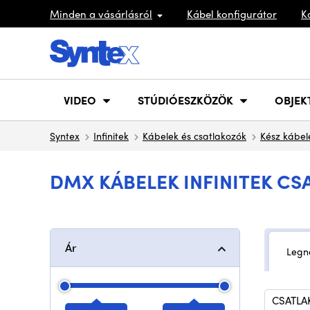
Minden a vásárlásról
Kábel konfigurátor
K
VIDEO
STÚDIÓESZKÖZÖK
OBJEK
Syntex
Infinitek
Kábelek és csatlakozók
Kész kábel
DMX KÁBELEK INFINITEK CS
Ár
Legn
CSATLA