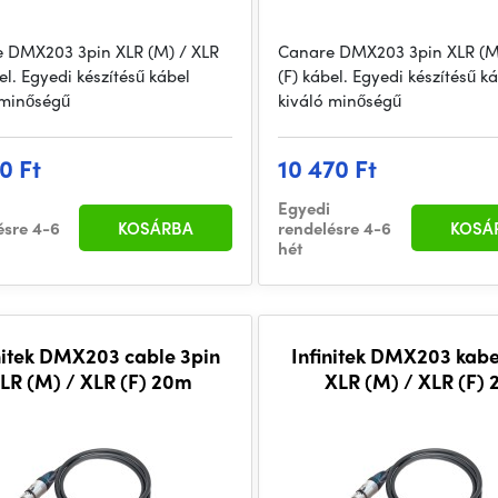
 DMX203 3pin XLR (M) / XLR
Canare DMX203 3pin XLR (M
el. Egyedi készítésű kábel
(F) kábel. Egyedi készítésű k
 minőségű
kiváló minőségű
0 Ft
10 470 Ft
Egyedi
ésre 4-6
KOSÁRBA
rendelésre 4-6
KOSÁ
hét
nitek DMX203 cable 3pin
Infinitek DMX203 kabe
LR (M) / XLR (F) 20m
XLR (M) / XLR (F)