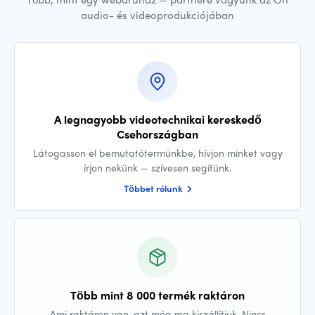
audio- és videoprodukciójában
A legnagyobb videotechnikai kereskedő
Csehországban
Látogasson el bemutatótermünkbe, hívjon minket vagy
írjon nekünk — szívesen segítünk.
Többet rólunk
Több mint 8 000 termék raktáron
Ami raktáron van, azt még ma kiszállítjuk. Nincs