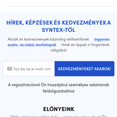
HÍREK, KÉPZÉSEK ÉS KEDVEZMÉNYEK A
SYNTEX-TŐL
Akciók és kedvezmények kizárólag előfizetőknek
·
Ingyenes
audio- és videó-workshopok
·
Hírek és tippek a forgatások
világából
KEDVEZMÉNYEKET AKAROK!
A regisztrációval Ön hozzájárul személyes adatainak
feldolgozásához
ELŐNYEINK
Több, mint egy webáruház — partnere vagyunk az Ön