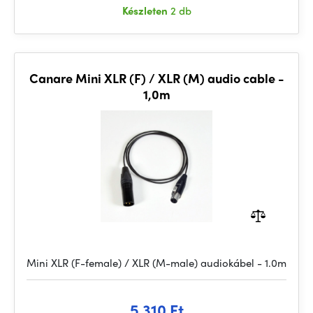
Készleten
2 db
Canare Mini XLR (F) / XLR (M) audio cable -
1,0m
Mini XLR (F-female) / XLR (M-male) audiokábel - 1.0m
5 310 Ft