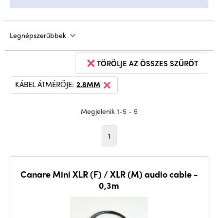
Legnépszerűbbek
TÖRÖLJE AZ ÖSSZES SZŰRŐT
KÁBEL ÁTMÉRŐJE:
2.8MM
Megjelenik 1-5 - 5
1
Canare Mini XLR (F) / XLR (M) audio cable -
0,3m