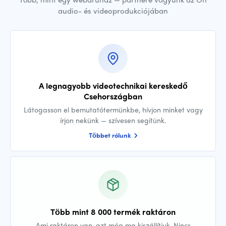
audio- és videoprodukciójában
A legnagyobb videotechnikai kereskedő
Csehországban
Látogasson el bemutatótermünkbe, hívjon minket vagy
írjon nekünk — szívesen segítünk.
Többet rólunk
Több mint 8 000 termék raktáron
Ami raktáron van, azt még ma kiszállítjuk. Nincs