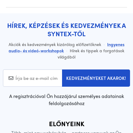
HÍREK, KÉPZÉSEK ÉS KEDVEZMÉNYEK A
SYNTEX-TŐL
Akciók és kedvezmények kizárólag előfizetőknek
·
Ingyenes
audio- és videó-workshopok
·
Hírek és tippek a forgatások
világából
KEDVEZMÉNYEKET AKAROK!
A regisztrációval Ön hozzájárul személyes adatainak
feldolgozásához
ELŐNYEINK
Több, mint egy webáruház — partnere vagyunk az Ön