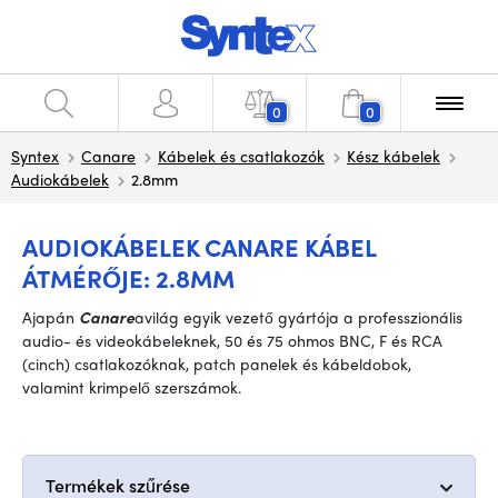
0
0
Syntex
Canare
Kábelek és csatlakozók
Kész kábelek
Audiokábelek
2.8mm
AUDIOKÁBELEK CANARE KÁBEL
ÁTMÉRŐJE: 2.8MM
A
japán
Canare
a
világ egyik vezető gyártója a professzionális
audio- és videokábeleknek, 50 és 75 ohmos BNC, F és RCA
(cinch) csatlakozóknak, patch panelek és kábeldobok,
valamint krimpelő szerszámok
.
Termékek szűrése