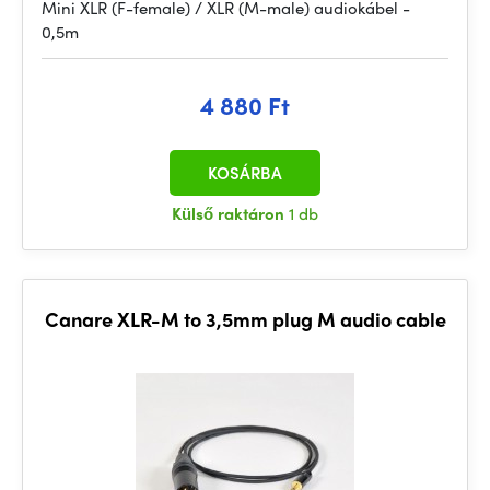
Mini XLR (F-female) / XLR (M-male) audiokábel -
0,5m
4 880 Ft
KOSÁRBA
Külső raktáron
1 db
Canare XLR-M to 3,5mm plug M audio cable