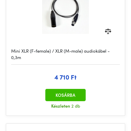
Mini XLR (F-female) / XLR (M-male) audiokábel -
0,3m
4 710 Ft
KOSÁRBA
Készleten
2 db