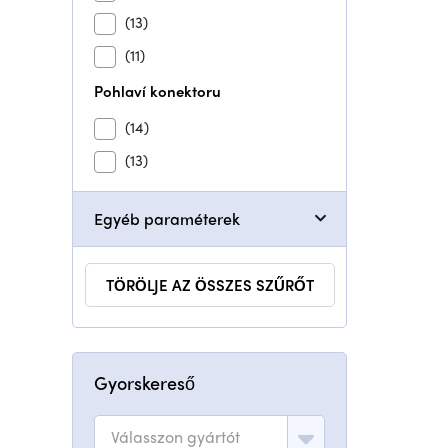
(13)
(11)
Pohlaví konektoru
(14)
(13)
Egyéb paraméterek
TÖRÖLJE AZ ÖSSZES SZŰRŐT
Gyorskereső
Válasszon gyártót