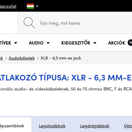
apcsolat
TÍVEK
AUDIO
KIEGESZITŐK
AKCIÓK
ek
Audiokábelek
XLR - 6,3 mm-es jack
LAKOZÓ TÍPUSA: XLR - 6,3 MM-E
zionális audio- és videokábeleknek, 50 és 75 ohmos BNC, F és RC
épszerűbbek
Legolcsóbbak
Legdrágábbak
Újd