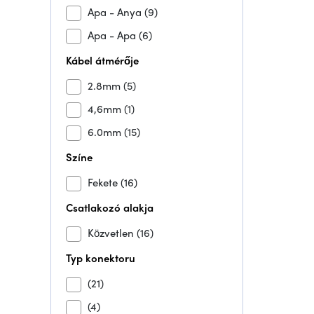
Apa - Anya
(9)
Apa - Apa
(6)
Kábel átmérője
2.8mm
(5)
4,6mm
(1)
6.0mm
(15)
Színe
Fekete
(16)
Csatlakozó alakja
Közvetlen
(16)
Typ konektoru
(21)
(4)