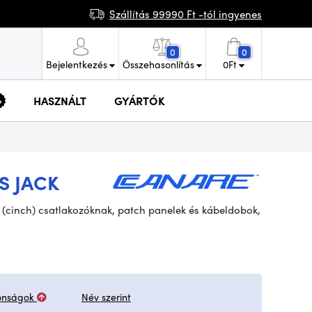
Szállítás 99990 Ft -tól ingyenes
0
0
Bejelentkezés
Összehasonlítás
0
Ft
HASZNÁLT
GYÁRTÓK
S JACK
A (cinch) csatlakozóknak, patch panelek és kábeldobok,
onságok
Név szerint