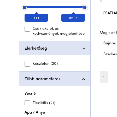
CSATLA
1 Ft
101 Ft
Csak akciók és
Megjelenik
kedvezmények megjelenítése
Sajnos 
Elérhetőség
Szerkes
Készleten
(20)
1
Főbb paraméterek
Verzió
Flexibilis
(21)
Apa / Anya