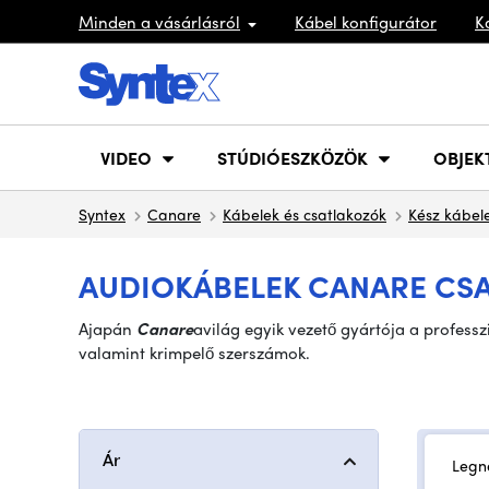
Minden a vásárlásról
Kábel konfigurátor
K
VIDEO
STÚDIÓESZKÖZÖK
OBJEK
Syntex
Canare
Kábelek és csatlakozók
Kész kábel
AUDIOKÁBELEK CANARE CSAT
A
japán
Canare
a
világ egyik vezető gyártója a profess
valamint krimpelő szerszámok
.
Ár
Legn