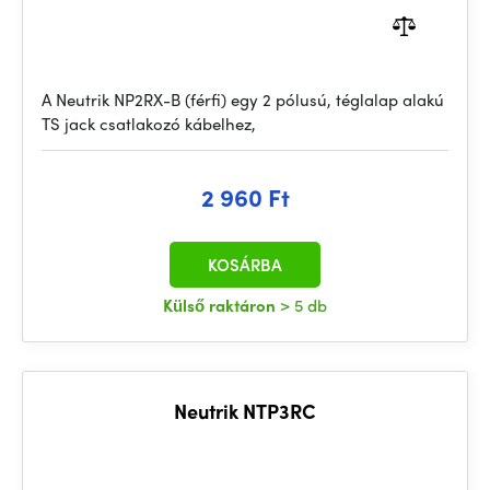
A Neutrik NP2RX-B (férfi) egy 2 pólusú, téglalap alakú
TS jack csatlakozó kábelhez,
2 960 Ft
KOSÁRBA
Külső raktáron
> 5 db
Neutrik NTP3RC