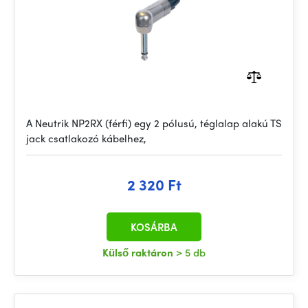
A Neutrik NP2RX (férfi) egy 2 pólusú, téglalap alakú TS
jack csatlakozó kábelhez,
2 320 Ft
KOSÁRBA
Külső raktáron
> 5 db