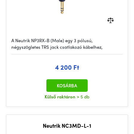
A Neutrik NP3RX-B (Male) egy 3 pólusú,
négyszögletes TRS jack csatlakozó kábelhez,
4 200 Ft
KOSÁRBA
Külső raktáron
> 5 db
Neutrik NC3MD-L-1