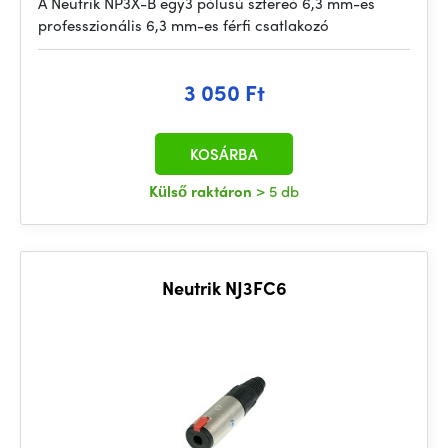
A Neutrik NP3X-B egy3 pólusú sztereó 6,3 mm-es
professzionális 6,3 mm-es férfi csatlakozó
3 050 Ft
KOSÁRBA
Külső raktáron
> 5 db
Neutrik NJ3FC6