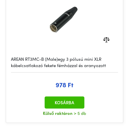
AREAN RT3MC-B (Male)egy 3 pólusú mini XLR
kábelcsatlakozó fekete fémházzal és aranyozott
978 Ft
KOSÁRBA
Külső raktáron
> 5 db