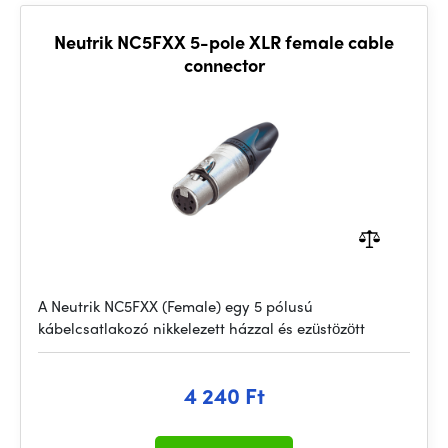
Neutrik NC5FXX 5-pole XLR female cable
connector
A Neutrik NC5FXX (Female) egy 5 pólusú
kábelcsatlakozó nikkelezett házzal és ezüstözött
4 240 Ft