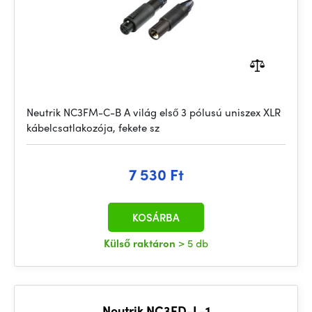
Neutrik NC3FM-C-B A világ első 3 pólusú uniszex XLR
kábelcsatlakozója, fekete sz
7 530 Ft
KOSÁRBA
Külső raktáron
> 5 db
Neutrik NC3FD-L-1