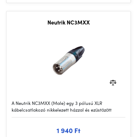
Neutrik NC3MXX
A Neutrik NC3MXX (Male) egy 3 pólusú XLR
kábelcsatlakozó nikkelezett házzal és ezüstözött
1 940 Ft