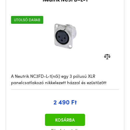
UTOLSÓ DARAB
A Neutrik NC3FD-L-1(női) egy 3 pólusú XLR
panelcsatlakozó nikkelezett házzal és ezüstözött
2 490 Ft
KOSÁRBA