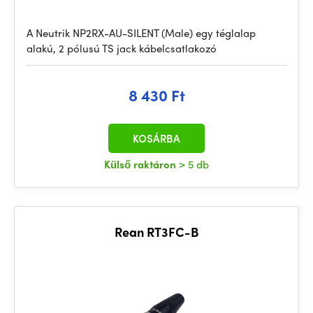
A Neutrik NP2RX-AU-SILENT (Male) egy téglalap
alakú, 2 pólusú TS jack kábelcsatlakozó
8 430 Ft
KOSÁRBA
Külső raktáron
> 5 db
Rean RT3FC-B