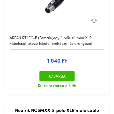
AREAN RT3FC-B (Female)egy 3 pólusú mini XLR
kábelcsatlakozó fekete fémházzal és aranyozott
1 040 Ft
KOSÁRBA
Külső raktáron
> 5 db
Neutrik NC5MXX 5-pole XLR male cable