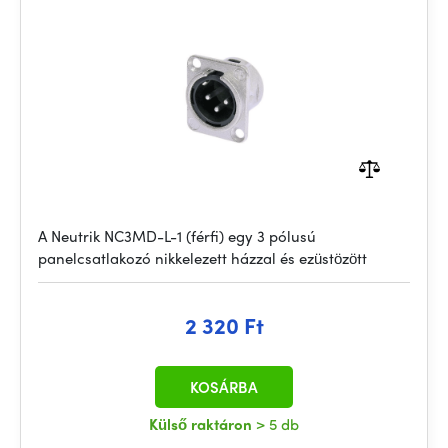
A Neutrik NC3MD-L-1 (férfi) egy 3 pólusú
panelcsatlakozó nikkelezett házzal és ezüstözött
2 320 Ft
KOSÁRBA
Külső raktáron
> 5 db