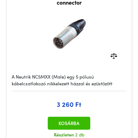
connector
A Neutrik NC5MXX (Male) egy 5 pólusú
kábelcsatlakozó nikkelezett házzal és ezüstözött
3 260 Ft
KOSÁRBA
Készleten
2 db