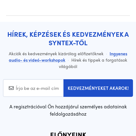
HÍREK, KÉPZÉSEK ÉS KEDVEZMÉNYEK A
SYNTEX-TŐL
Akciók és kedvezmények kizárólag előfizetőknek
·
Ingyenes
audio- és videó-workshopok
·
Hírek és tippek a forgatások
világából
KEDVEZMÉNYEKET AKAROK!
A regisztrációval Ön hozzájárul személyes adatainak
feldolgozásához
ELŐNYEINK