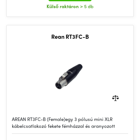
Külső raktáron
> 5 db
Rean RT3FC-B
AREAN RT3FC-B (Female)egy 3 pólusú mini XLR
kábelcsatlakozó fekete fémházzal és aranyozott