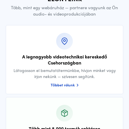
Több, mint egy webáruház — partnere vagyunk az Ön
audio- és videoprodukciójában
A legnagyobb videotechnikai kereskedő
Csehországban
Látogasson el bemutatótermünkbe, hívjon minket vagy
írjon nekünk — szívesen segítünk.
Többet rólunk
Több mint 8 000 termék raktáron