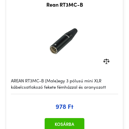
Rean RT3MC-B
AREAN RT3MC-B (Male)egy 3 pólusú mini XLR
kábelcsatlakozó fekete fémházzal és aranyozott
978 Ft
KOSÁRBA