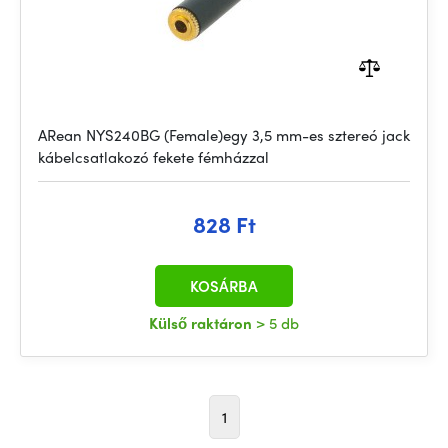
ARean NYS240BG (Female)egy 3,5 mm-es sztereó jack
kábelcsatlakozó fekete fémházzal
828 Ft
KOSÁRBA
Külső raktáron
> 5 db
1