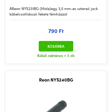
ARean NYS231BG (Male)egy 3,5 mm-es sztereó jack
kábelcsatlakozó fekete fémházzal
790 Ft
KOSÁRBA
Külső raktáron
> 5 db
Rean NYS240BG