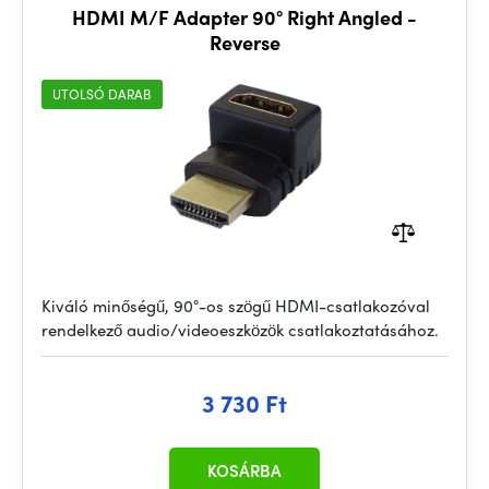
HDMI M/F Adapter 90° Right Angled -
Reverse
UTOLSÓ DARAB
Kiváló minőségű, 90°-os szögű HDMI-csatlakozóval
rendelkező audio/videoeszközök csatlakoztatásához.
3 730 Ft
KOSÁRBA