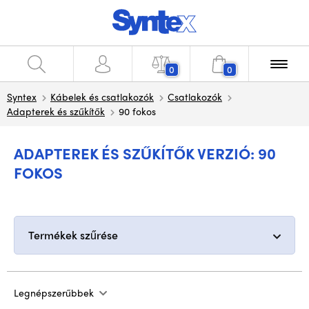
0
0
Syntex
Kábelek és csatlakozók
Csatlakozók
Adapterek és szűkítők
90 fokos
ADAPTEREK ÉS SZŰKÍTŐK VERZIÓ: 90
FOKOS
Termékek szűrése
Legnépszerűbbek