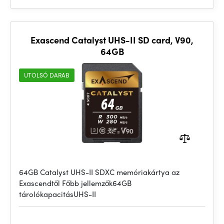
Exascend Catalyst UHS-II SD card, V90,
64GB
UTOLSÓ DARAB
64GB Catalyst UHS-II SDXC memóriakártya az
Exascendtől Főbb jellemzők64GB
tárolókapacitásUHS-II