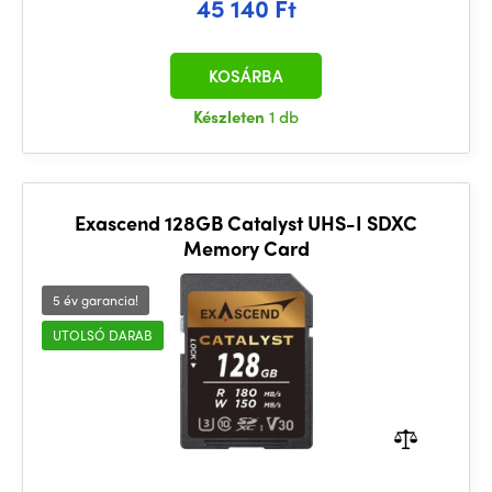
45 140 Ft
KOSÁRBA
Készleten
1 db
Exascend 128GB Catalyst UHS-I SDXC
Memory Card
5 év garancia!
UTOLSÓ DARAB