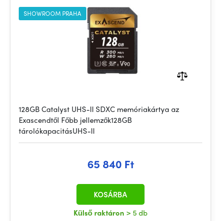
SHOWROOM PRAHA
128GB Catalyst UHS-II SDXC memóriakártya az
Exascendtől Főbb jellemzők128GB
tárolókapacitásUHS-II
65 840 Ft
KOSÁRBA
Külső raktáron
> 5 db