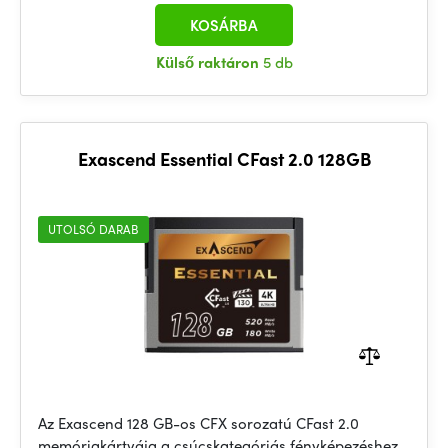
KOSÁRBA
Külső raktáron
5 db
Exascend Essential CFast 2.0 128GB
UTOLSÓ DARAB
Az Exascend 128 GB-os CFX sorozatú CFast 2.0
memóriakártyája a csúcskategóriás fényképezéshez,