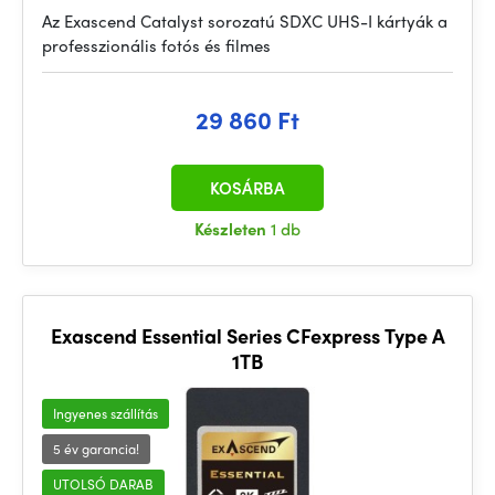
Az Exascend Catalyst sorozatú SDXC UHS-I kártyák a
professzionális fotós és filmes
29 860 Ft
KOSÁRBA
Készleten
1 db
Exascend Essential Series CFexpress Type A
1TB
Ingyenes szállítás
5 év garancia!
UTOLSÓ DARAB