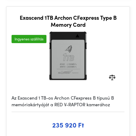
Exascend 1TB Archon CFexpress Type B
Memory Card
Ingyenes szállítás
Az Exascend 1 TB-os Archon CFexpress B típusú B
memóriakártyáját a RED V-RAPTOR kamerához
235 920 Ft