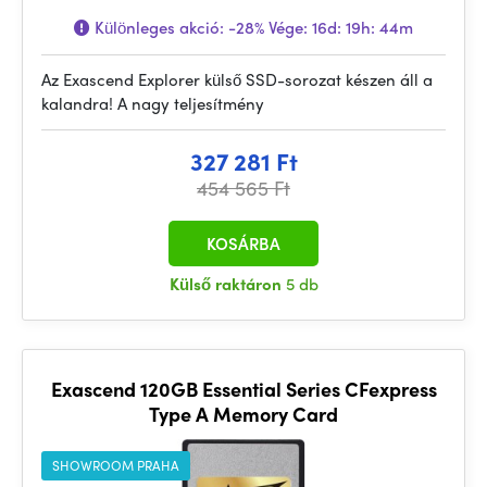
Különleges akció:
-28%
Vége:
16d: 19h: 44m
Az Exascend Explorer külső SSD-sorozat készen áll a
kalandra! A nagy teljesítmény
327 281 Ft
454 565 Ft
KOSÁRBA
Külső raktáron
5 db
Exascend 120GB Essential Series CFexpress
Type A Memory Card
SHOWROOM PRAHA