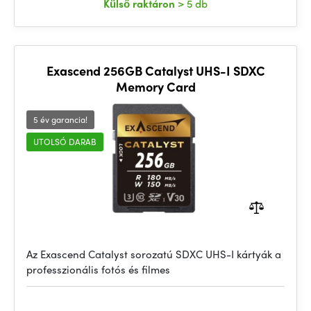
Külső raktáron
> 5 db
Exascend 256GB Catalyst UHS-I SDXC
Memory Card
5 év garancia!
UTOLSÓ DARAB
Az Exascend Catalyst sorozatú SDXC UHS-I kártyák a
professzionális fotós és filmes