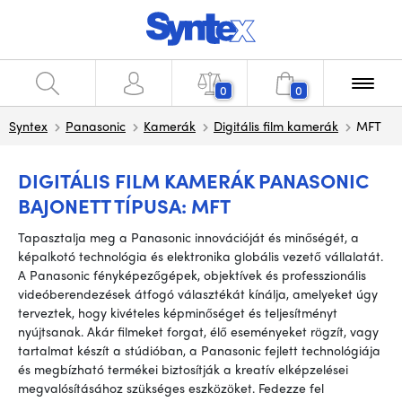
0
0
Syntex
Panasonic
Kamerák
Digitális film kamerák
MFT
DIGITÁLIS FILM KAMERÁK PANASONIC
BAJONETT TÍPUSA: MFT
Tapasztalja meg a Panasonic innovációját és minőségét, a
képalkotó technológia és elektronika globális vezető vállalatát.
A Panasonic fényképezőgépek, objektívek és professzionális
videóberendezések átfogó választékát kínálja, amelyeket úgy
terveztek, hogy kivételes képminőséget és teljesítményt
nyújtsanak. Akár filmeket forgat, élő eseményeket rögzít, vagy
tartalmat készít a stúdióban, a Panasonic fejlett technológiája
és megbízható termékei biztosítják a kreatív elképzelései
megvalósításához szükséges eszközöket. Fedezze fel