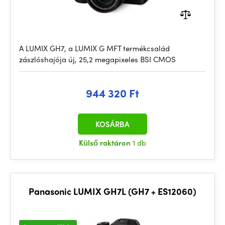
A LUMIX GH7, a LUMIX G MFT termékcsalád
zászlóshajója új, 25,2 megapixeles BSI CMOS
944 320 Ft
KOSÁRBA
Külső raktáron
1 db
Panasonic LUMIX GH7L (GH7 + ES12060)