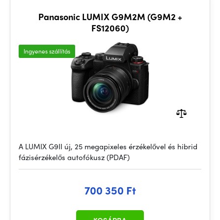
Panasonic LUMIX G9M2M (G9M2 +
FS12060)
Ingyenes szállítás
A LUMIX G9II új, 25 megapixeles érzékelővel és hibrid
fázisérzékelős autofókusz (PDAF)
700 350 Ft