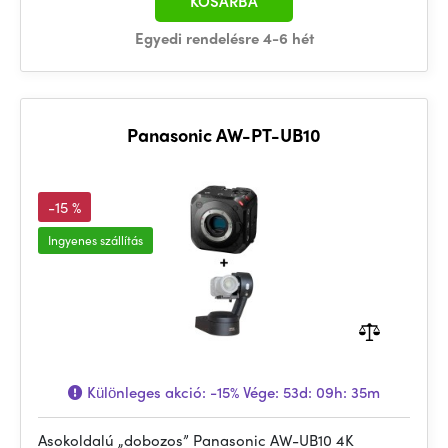
KOSÁRBA
Egyedi rendelésre 4-6 hét
Panasonic AW-PT-UB10
-15 %
Ingyenes szállítás
Különleges akció:
-15%
Vége:
53d: 09h: 35m
Asokoldalú „dobozos” Panasonic AW-UB10 4K