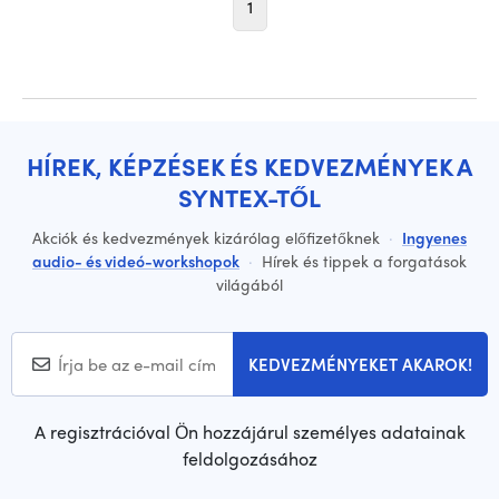
1
HÍREK, KÉPZÉSEK ÉS KEDVEZMÉNYEK A
SYNTEX-TŐL
Akciók és kedvezmények kizárólag előfizetőknek
·
Ingyenes
audio- és videó-workshopok
·
Hírek és tippek a forgatások
világából
KEDVEZMÉNYEKET AKAROK!
A regisztrációval Ön hozzájárul személyes adatainak
feldolgozásához