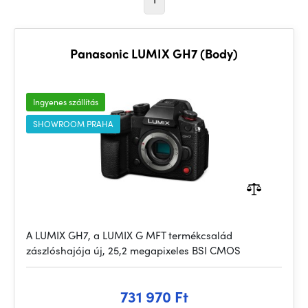
Panasonic LUMIX GH7 (Body)
Ingyenes szállítás
SHOWROOM PRAHA
A LUMIX GH7, a LUMIX G MFT termékcsalád
zászlóshajója új, 25,2 megapixeles BSI CMOS
731 970 Ft