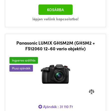
KOSÁRBA
lépjen velünk kapcsolatba!
Panasonic LUMIX GH5M2M (GH5M2 +
FS12060 12-60 vario objektív)
Ingyenes szállítás
Plusz ajándék
Ajándék : 31 110 Ft