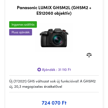
Panasonic LUMIX GH5M2L (GH5M2 +
ES12060 objektív)
Ingyenes szállítás
Plusz ajándék
Ajándék : 31 110 Ft
Új (7/2021) GH5 változat sok új funkcióval! A GH5M2
új, 20,3 megapixeles érzékelővel
724 070 Ft