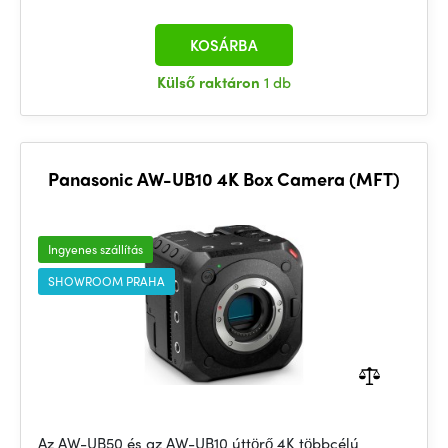
KOSÁRBA
Külső raktáron
1 db
Panasonic AW-UB10 4K Box Camera (MFT)
Ingyenes szállítás
SHOWROOM PRAHA
Az AW-UB50 és az AW-UB10 úttörő 4K többcélú