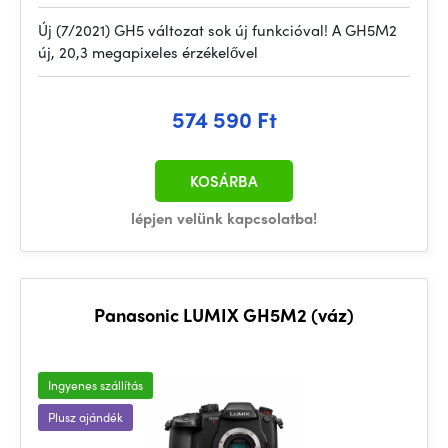
Új (7/2021) GH5 változat sok új funkcióval! A GH5M2
új, 20,3 megapixeles érzékelővel
574 590 Ft
KOSÁRBA
lépjen velünk kapcsolatba!
Panasonic LUMIX GH5M2 (váz)
Ingyenes szállítás
Plusz ajándék