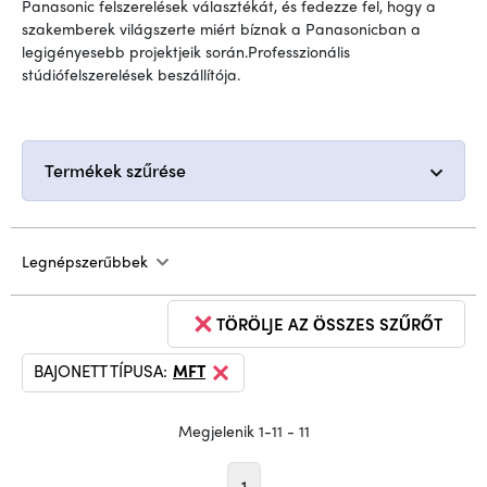
Panasonic felszerelések választékát, és fedezze fel, hogy a
szakemberek világszerte miért bíznak a Panasonicban a
legigényesebb projektjeik során.Professzionális
stúdiófelszerelések beszállítója.
Termékek szűrése
Legnépszerűbbek
TÖRÖLJE AZ ÖSSZES SZŰRŐT
BAJONETT TÍPUSA:
MFT
Megjelenik 1-11 - 11
1