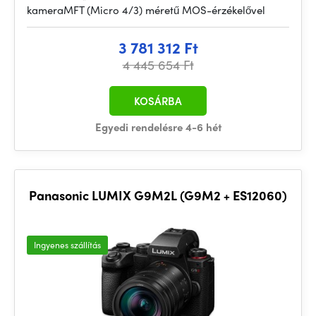
kameraMFT (Micro 4/3) méretű MOS-érzékelővel
3 781 312 Ft
4 445 654 Ft
KOSÁRBA
Egyedi rendelésre 4-6 hét
Panasonic LUMIX G9M2L (G9M2 + ES12060)
Ingyenes szállítás