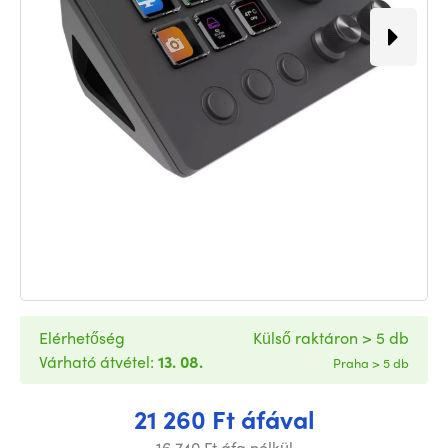
Elérhetőség
Külső raktáron > 5 db
Várható átvétel:
13. 08.
Praha > 5 db
21 260 Ft áfával
16 740 Ft áfa nélkül