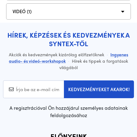
VIDEÓ (1)
HÍREK, KÉPZÉSEK ÉS KEDVEZMÉNYEK A
SYNTEX-TŐL
Akciók és kedvezmények kizárólag előfizetőknek
·
Ingyenes
audio- és videó-workshopok
·
Hírek és tippek a forgatások
világából
KEDVEZMÉNYEKET AKAROK!
A regisztrációval Ön hozzájárul személyes adatainak
feldolgozásához
ELŐNYEINK