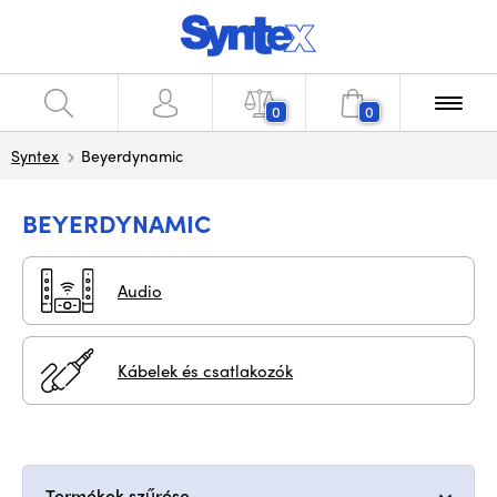
0
0
Syntex
Beyerdynamic
BEYERDYNAMIC
Audio
Kábelek és csatlakozók
Termékek szűrése