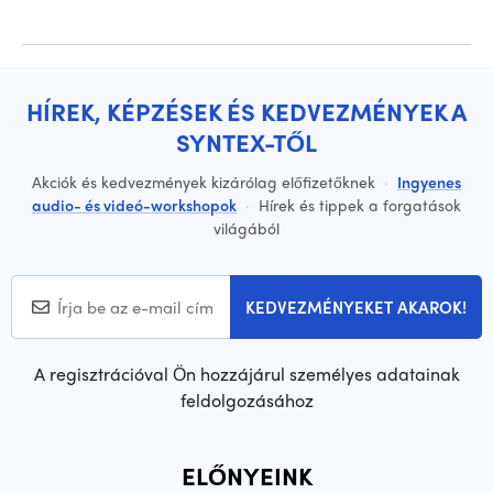
HÍREK, KÉPZÉSEK ÉS KEDVEZMÉNYEK A
SYNTEX-TŐL
Akciók és kedvezmények kizárólag előfizetőknek
·
Ingyenes
audio- és videó-workshopok
·
Hírek és tippek a forgatások
világából
KEDVEZMÉNYEKET AKAROK!
A regisztrációval Ön hozzájárul személyes adatainak
feldolgozásához
ELŐNYEINK