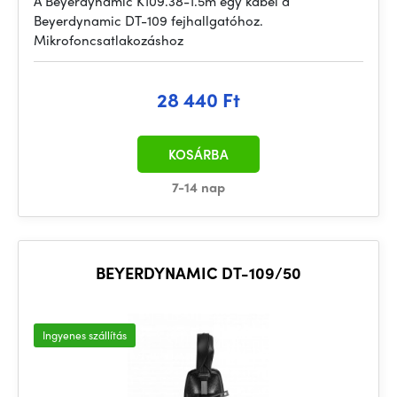
A Beyerdynamic K109.38-1.5m egy kábel a
Beyerdynamic DT-109 fejhallgatóhoz.
Mikrofoncsatlakozáshoz
28 440 Ft
KOSÁRBA
7-14 nap
BEYERDYNAMIC DT-109/50
Ingyenes szállítás