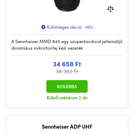
Különleges akció:
-10%
A Sennheiser MMD 845 egy szuperkardioid jellemzőjű
dinamikus mikrofonfej kézi vezeték
34 658 Ft
38 382 Ft
KOSÁRBA
Külső raktáron
2 db
Sennheiser ADP UHF