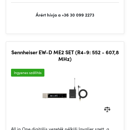
Árért hívja a +36 30 099 2273
Sennheiser EW-D ME2 SET (R4-9: 552 - 607,8
MHz)
Ingyenes szállítás
All in One digitális vezeték nélküli lavalier szett, a