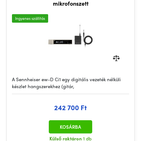
mikrofonszett
Ingyenes szállítás
A Sennheiser ew-D Ci1 egy digitális vezeték nélküli
készlet hangszerekhez (gitár,
242 700 Ft
KOSÁRBA
Külső raktáron
1 db