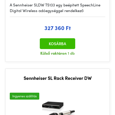
A Sennheiser SLDW TS133 egy beépített SpeechLine
Digital Wireless adóegységgel rendelkező
327 360 Ft
KOSÁRBA
Külső raktáron
1 db
Sennheiser SL Rack Receiver DW
Ingyenes szállítás