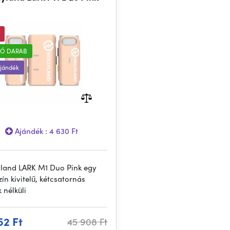
Ó DARAB
ajándék
Ajándék : 4 630 Ft
yland LARK M1 Duo Pink egy
ín kivitelű, kétcsatornás
 nélküli
52 Ft
45 908 Ft