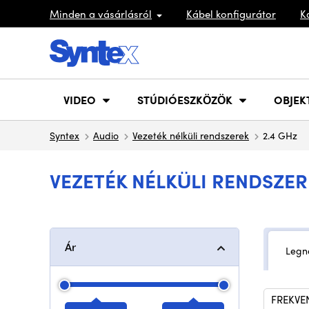
Minden a vásárlásról
Kábel konfigurátor
K
VIDEO
STÚDIÓESZKÖZÖK
OBJEK
Syntex
Audio
Vezeték nélküli rendszerek
2.4 GHz
VEZETÉK NÉLKÜLI RENDSZER
Ár
Legn
FREKVE