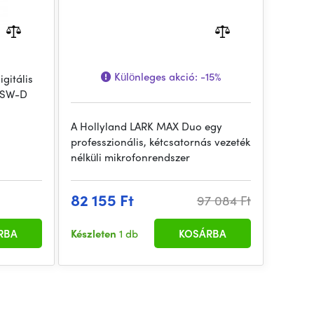
Különleges akció:
-15%
igitális
 XSW-D
A Hollyland LARK MAX Duo egy
professzionális, kétcsatornás vezeték
nélküli mikrofonrendszer
82 155 Ft
97 084 Ft
RBA
Készleten
1 db
KOSÁRBA