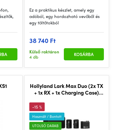
ofon,
Ez a praktikus készlet, amely egy
szítők,
adóból, egy hordozható vevőből és
egy töltőtokból
38 740 Ft
Külső raktáron
RBA
KOSÁRBA
4 db
XS1
Hollyland Lark Max Duo (2x TX
+ 1x RX + 1x Charging Case)
(Black)
-15 %
Használt / Bontott
UTOLSÓ DARAB