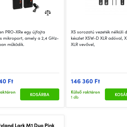
en PRO-XRe egy újfajta
XS sorozatú vezeték nélküli d
lis mikroport, amely a 2,4 GHz-
készlet XSW-D XLR adóval,
ban működik.
XLR vevővel,
40 Ft
146 360 Ft
raktáron
Külső raktáron
KOSÁRBA
KOSÁ
1 db
lyland Lark M1 Duo Pink