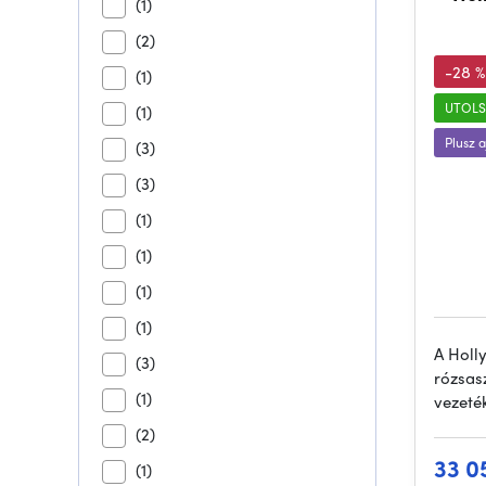
(1)
(2)
-28 %
(1)
UTOLS
(1)
Plusz 
(3)
(3)
(1)
(1)
(1)
(1)
A Holl
(3)
rózsasz
(1)
vezeték
(2)
33 0
(1)