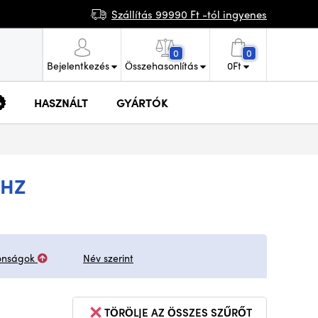
Szállítás 99990 Ft -tól ingyenes
0
0
Bejelentkezés
Összehasonlítás
0
Ft
HASZNÁLT
GYÁRTÓK
GHZ
onságok
Név szerint
TÖRÖLJE AZ ÖSSZES SZŰRŐT