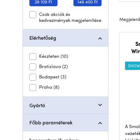
28 109 Ft
146 400 Ft
Csak akciók és
Megjelenik
kedvezmények megjelenítése
Elérhetőség
S
Wir
Készleten
(10)
Bratislava
(2)
SHOW
Budapest
(3)
Praha
(8)
Gyártó
Főbb paraméterek
A Smal
vezeté