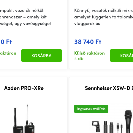
mpakt, vezeték nélküli
Könnyű, vezeték nélküli mikr
onrendszer – amely két
amelyet független tartalomké
séget, egy vevőegységet
vloggerek és
10 Ft
38 740 Ft
raktáron
Külső raktáron
KOSÁRBA
KOSÁ
4 db
Azden PRO-XRe
Sennheiser XSW-D 
Ingyenes szállítás