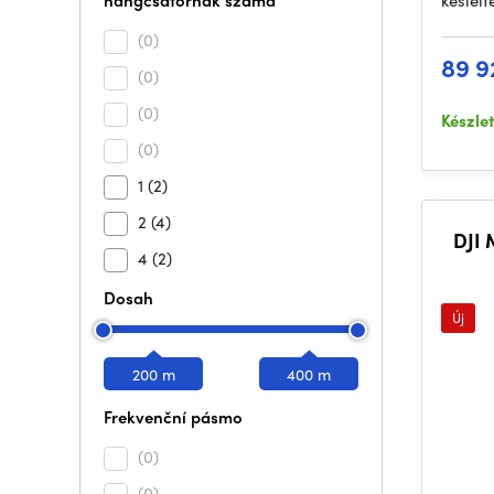
hangcsatornák száma
késlelt
(0)
89 9
(0)
(0)
Készle
(0)
1
(2)
2
(4)
DJI 
4
(2)
Dosah
Új
200 m
400 m
Frekvenční pásmo
(0)
(0)