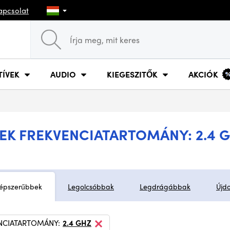
apcsolat
TÍVEK
AUDIO
KIEGESZITŐK
AKCIÓK
EK FREKVENCIATARTOMÁNY: 2.4 
épszerűbbek
Legolcsóbbak
Legdrágábbak
Újd
NCIATARTOMÁNY:
2.4 GHZ