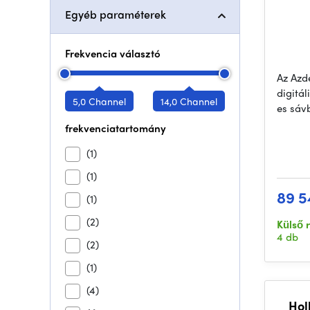
Egyéb paraméterek
Frekvencia választó
Az Azd
digitá
5,0 Channel
14,0 Channel
es sáv
frekvenciatartomány
(1)
(1)
89 5
(1)
(2)
Külső 
4 db
(2)
(1)
(4)
Hol