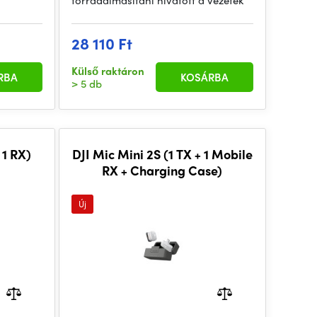
forradalmasítani hivatott a vezeték
28 110 Ft
Külső raktáron
RBA
KOSÁRBA
> 5 db
 1 RX)
DJI Mic Mini 2S (1 TX + 1 Mobile
RX + Charging Case)
Új