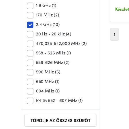
1.9 GHz
(1)
Készle
170 MHz
(2)
2.4 GHz
(10)
20 Hz - 20 kHz
(4)
1
470,025-542,000 MHz
(2)
558 - 626 MHz
(1)
558-626 MHz
(2)
590 MHz
(5)
650 MHz
(1)
694 MHz
(1)
R4-9: 552 - 607 MHz
(1)
TÖRÖLJE AZ ÖSSZES SZŰRŐT