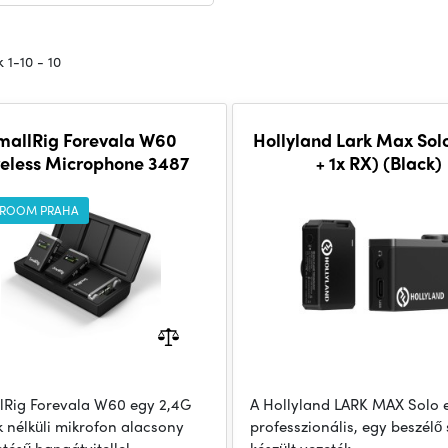
 1-10 - 10
mallRig Forevala W60
Hollyland Lark Max Solo
eless Microphone 3487
+ 1x RX) (Black)
ROOM PRAHA
lRig Forevala W60 egy 2,4G
A Hollyland LARK MAX Solo 
k nélküli mikrofon alacsony
professzionális, egy beszél