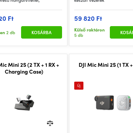
etésű hangátvitellel,
készült vezeték
20 Ft
59 820 Ft
Külső raktáron
ten
2 db
KOSÁRBA
KOSÁ
5 db
Mic Mini 2S (2 TX + 1 RX +
DJI Mic Mini 2S (1 TX +
Charging Case)
Új