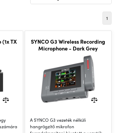
1
 (1x TX
SYNCO G3 Wireless Recording
Microphone - Dark Grey
egy
A SYNCO G3 vezeték nélküli
ő számára
hangrögzítő mikrofon