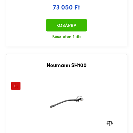
73 050 Ft
KOSÁRBA
Készleten
1 db
Neumann SH100
Új