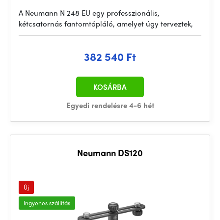
A Neumann N 248 EU egy professzionális,
kétcsatornás fantomtápláló, amelyet úgy terveztek,
382 540 Ft
KOSÁRBA
Egyedi rendelésre 4-6 hét
Neumann DS120
Új
Ingyenes szállítás