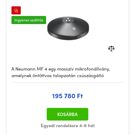
Új
Ingyenes szállítás
A Neumann MF 4 egy masszív mikrofonállvány,
amelynek öntöttvas talapzatán csúszásgátló
195 780 Ft
KOSÁRBA
Egyedi rendelésre 4-6 hét