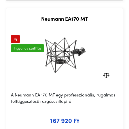
Neumann EA170 MT
Új
Ingyenes szállítás
A Neumann EA 170 MT egy professzionális, rugalmas
felfüggesztésű rezgéscsillapító
167 920 Ft