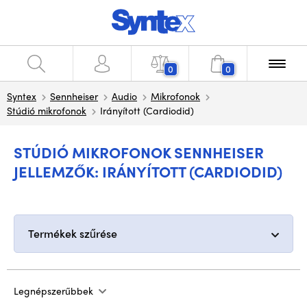
0
0
Syntex
Sennheiser
Audio
Mikrofonok
Stúdió mikrofonok
Irányított (Cardiodid)
STÚDIÓ MIKROFONOK SENNHEISER
JELLEMZŐK: IRÁNYÍTOTT (CARDIODID)
Termékek szűrése
Legnépszerűbbek