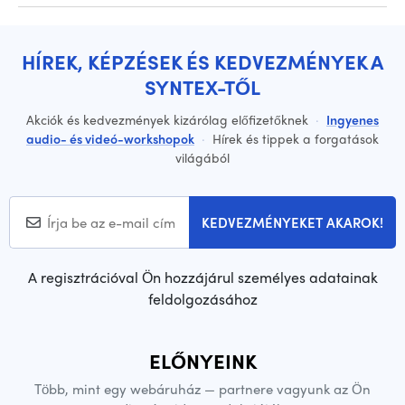
HÍREK, KÉPZÉSEK ÉS KEDVEZMÉNYEK A
SYNTEX-TŐL
Akciók és kedvezmények kizárólag előfizetőknek
·
Ingyenes
audio- és videó-workshopok
·
Hírek és tippek a forgatások
világából
KEDVEZMÉNYEKET AKAROK!
A regisztrációval Ön hozzájárul személyes adatainak
feldolgozásához
ELŐNYEINK
Több, mint egy webáruház — partnere vagyunk az Ön