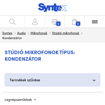
0
0
Syntex
Audio
Mikrofonok
Stúdió mikrofonok
Kondenzátor
STÚDIÓ MIKROFONOK TÍPUS:
KONDENZÁTOR
Termékek szűrése
Legnépszerűbbek