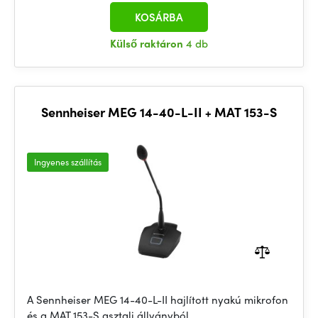
KOSÁRBA
Külső raktáron
4 db
Sennheiser MEG 14-40-L-II + MAT 153-S
Ingyenes szállítás
A Sennheiser MEG 14-40-L-II hajlított nyakú mikrofon
és a MAT 153-S asztali állványból