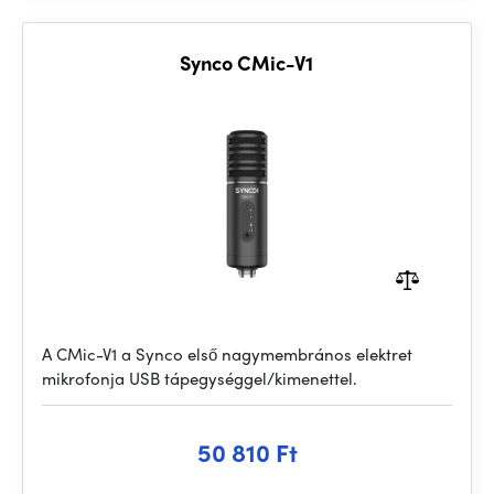
Synco CMic-V1
A CMic-V1 a Synco első nagymembrános elektret
mikrofonja USB tápegységgel/kimenettel.
50 810 Ft