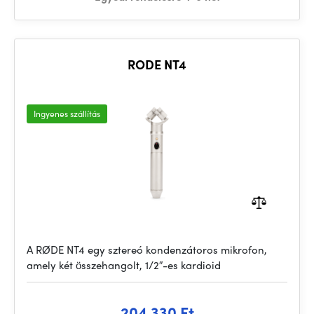
RODE NT4
Ingyenes szállítás
A RØDE NT4 egy sztereó kondenzátoros mikrofon,
amely két összehangolt, 1/2″-es kardioid
204 330 Ft