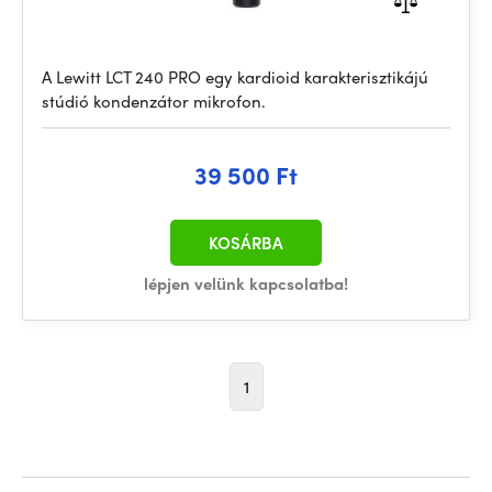
A Lewitt LCT 240 PRO egy kardioid karakterisztikájú
stúdió kondenzátor mikrofon.
39 500 Ft
KOSÁRBA
lépjen velünk kapcsolatba!
1