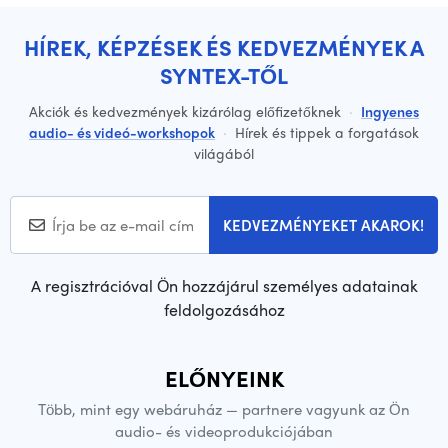
HÍREK, KÉPZÉSEK ÉS KEDVEZMÉNYEK A
SYNTEX-TŐL
Akciók és kedvezmények kizárólag előfizetőknek
·
Ingyenes
audio- és videó-workshopok
·
Hírek és tippek a forgatások
világából
KEDVEZMÉNYEKET AKAROK!
A regisztrációval Ön hozzájárul személyes adatainak
feldolgozásához
ELŐNYEINK
Több, mint egy webáruház — partnere vagyunk az Ön
audio- és videoprodukciójában