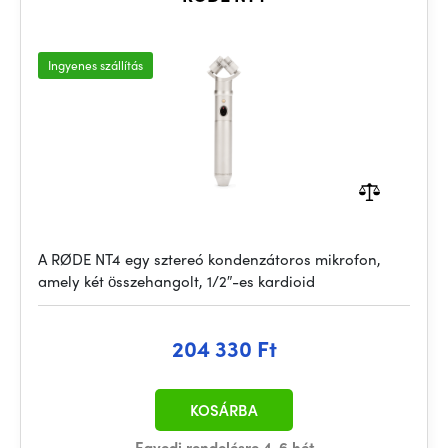
Ingyenes szállítás
A RØDE NT4 egy sztereó kondenzátoros mikrofon,
amely két összehangolt, 1/2″-es kardioid
204 330 Ft
KOSÁRBA
Egyedi rendelésre 4-6 hét