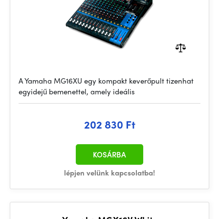
A Yamaha MG16XU egy kompakt keverőpult tizenhat
egyidejű bemenettel, amely ideális
202 830 Ft
KOSÁRBA
lépjen velünk kapcsolatba!