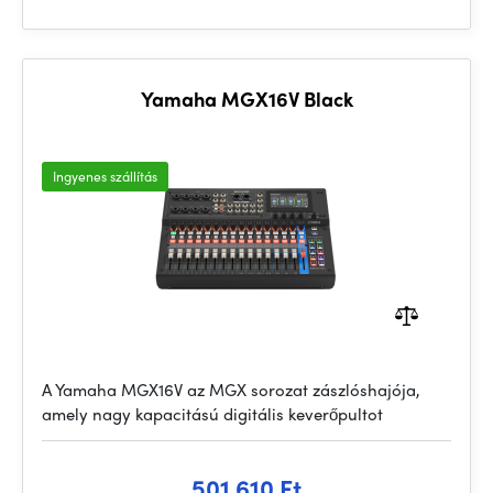
Yamaha MGX16V Black
Ingyenes szállítás
A Yamaha MGX16V az MGX sorozat zászlóshajója,
amely nagy kapacitású digitális keverőpultot
501 610 Ft