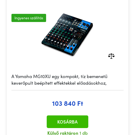
Ingyenes szállítás
A Yamaha MG10XU egy kompakt, tíz bemenetű
keverőpult beépített effektekkel előadásokhoz,
103 840 Ft
KOSÁRBA
Külső raktáron
1 db