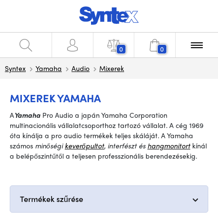
0
0
Syntex
Yamaha
Audio
Mixerek
MIXEREK YAMAHA
A
Yamaha
Pro Audio a japán Yamaha Corporation
multinacionális vállalatcsoporthoz tartozó vállalat
.
A cég 1969
óta kínálja a pro audio termékek teljes skáláját.
A
Yamaha
számos
minőségi
keverőpultot
,
interfészt és
hangmonitort
kínál
a
belépőszintűtől a teljesen professzionális berendezésekig
.
Termékek szűrése