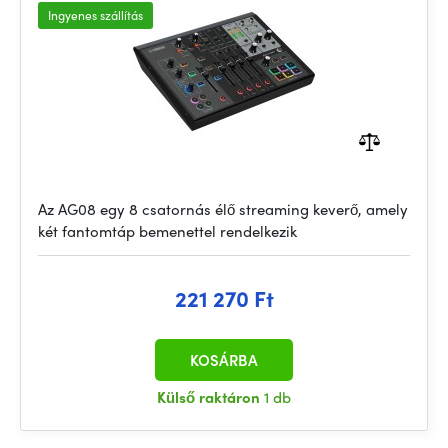
Ingyenes szállítás
Az AG08 egy 8 csatornás élő streaming keverő, amely
két fantomtáp bemenettel rendelkezik
221 270 Ft
KOSÁRBA
Külső raktáron
1 db