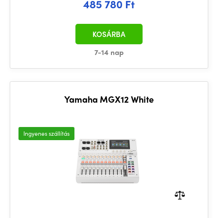
485 780 Ft
KOSÁRBA
7-14 nap
Yamaha MGX12 White
Ingyenes szállítás