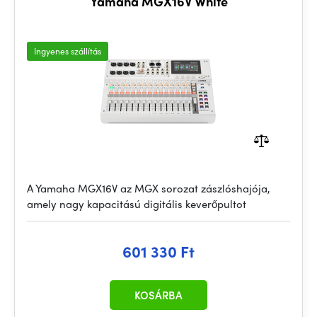
Yamaha MGX16V White
Ingyenes szállítás
A Yamaha MGX16V az MGX sorozat zászlóshajója,
amely nagy kapacitású digitális keverőpultot
601 330 Ft
KOSÁRBA