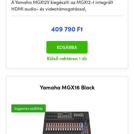
A Yamaha MGX12V kiegészíti az MGX12-t integrált
HDMI audio- és videotámogatással,
409 790 Ft
KOSÁRBA
Külső raktáron
1 db
Yamaha MGX16 Black
Ingyenes szállítás