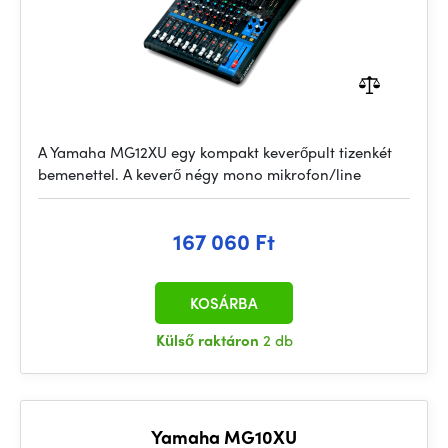
A Yamaha MG12XU egy kompakt keverőpult tizenkét
bemenettel. A keverő négy mono mikrofon/line
167 060 Ft
KOSÁRBA
Külső raktáron
2 db
Yamaha MG10XU