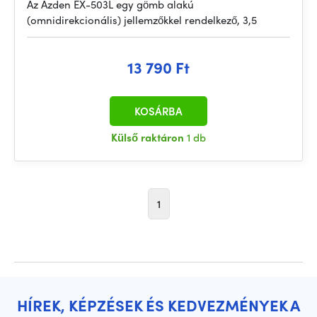
Az Azden EX-503L egy gömb alakú
(omnidirekcionális) jellemzőkkel rendelkező, 3,5
13 790 Ft
KOSÁRBA
Külső raktáron
1 db
1
HÍREK, KÉPZÉSEK ÉS KEDVEZMÉNYEK A