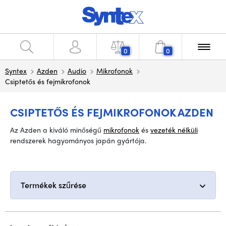
0
0
Syntex
Azden
Audio
Mikrofonok
Csiptetős és fejmikrofonok
CSIPTETŐS ÉS FEJMIKROFONOK AZDEN
Az Azden a kiváló minőségű
mikrofonok
és
vezeték nélküli
rendszerek hagyományos japán gyártója.
Termékek szűrése