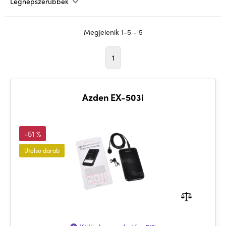
Legnépszerűbbek
Megjelenik 1-5 - 5
1
Azden EX-503i
-51 %
Utolso darab