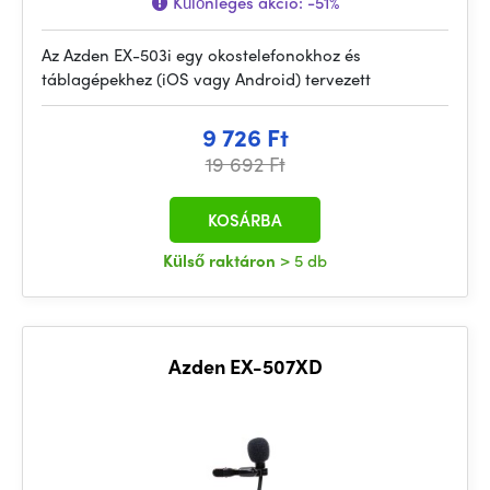
Különleges akció:
-51%
Az Azden EX-503i egy okostelefonokhoz és
táblagépekhez (iOS vagy Android) tervezett
9 726 Ft
19 692 Ft
KOSÁRBA
Külső raktáron
> 5 db
Azden EX-507XD