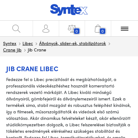
0
0
Syntex
Libec
Állványok, slider-ek, stabilizátorok
Crane Jib
Jib Crane
JIB CRANE LIBEC
Fedezze fel a Libec precizitását és megbízhatóságát, a
professzionális videokészítéshez használt kameratartó
rendszerek vezető márkáját. A Libec kiváló minőségű
állványairól, gömbfejeiről és állványlemezeiről ismert. Ezek a
termékek sima, stabil mozgást és robusztus felépítést kínálnak,
így a filmesek, műsorszolgáltatók és videósok első számú
választása. Akár dinamikus felvételeket készít, akár ellenőrzött
stúdiókörnyezetben dolgozik, a Libec felszerelései biztosítják a
tökéletes eredmények eléréséhez szükséges stabilitást és
kontrollt. Fedezze fel Libec-termékválasztékunkat, és emelje