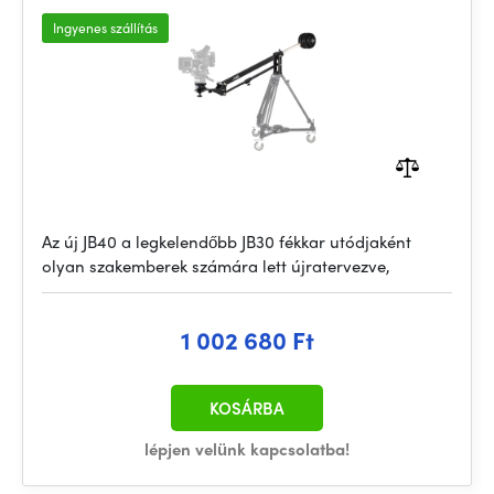
Ingyenes szállítás
Az új JB40 a legkelendőbb JB30 fékkar utódjaként
olyan szakemberek számára lett újratervezve,
1 002 680 Ft
KOSÁRBA
lépjen velünk kapcsolatba!