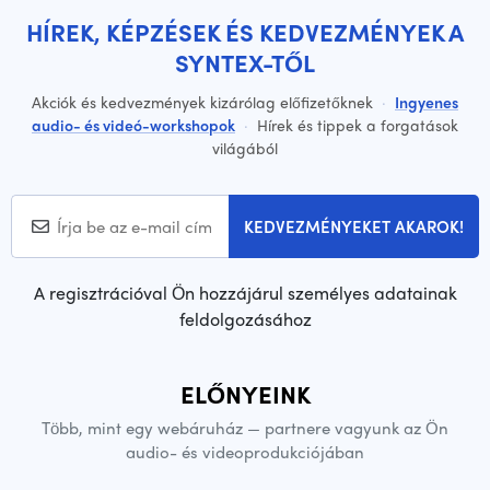
HÍREK, KÉPZÉSEK ÉS KEDVEZMÉNYEK A
SYNTEX-TŐL
Akciók és kedvezmények kizárólag előfizetőknek
·
Ingyenes
audio- és videó-workshopok
·
Hírek és tippek a forgatások
világából
KEDVEZMÉNYEKET AKAROK!
A regisztrációval Ön hozzájárul személyes adatainak
feldolgozásához
ELŐNYEINK
Több, mint egy webáruház — partnere vagyunk az Ön
audio- és videoprodukciójában