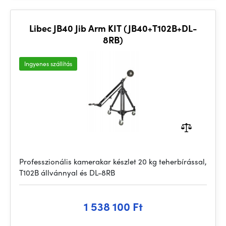
Libec JB40 Jib Arm KIT (JB40+T102B+DL-
8RB)
Ingyenes szállítás
Professzionális kamerakar készlet 20 kg teherbírással,
T102B állvánnyal és DL-8RB
1 538 100 Ft