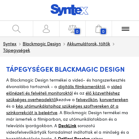
0
0
Syntex
Blackmagic Design
Akkumulátorok, töltők
Tápegységek
TÁPEGYSÉGEK BLACKMAGIC DESIGN
A
Blackmagic Design termékei a videó- és hangszerkesztés
élvonalába tartoznak -
a
digitális filmkameráktól
, a
videó
előnézeti és felvételi monitoroktól
és az
élő közvetítéshez
szükséges overheadektől
kezdve a
felvevőkön
,
konvertereken
és a
kép utómunkálataihoz szükséges szoftvereken át a
színkorrekciót is beleértve
. A Blackmagic Design termékei ma
már ismertek a filmiparban, az utómunkálatokban és a
televíziós iparágakban. A
DeckLink
sorozatú
videofelvevőkártyák forradalmat indítottak el a minőség és a
hozzáférhetőség terén. A
DaVinci Resolve
színes