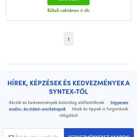
Külső raktáron
4 db
1
HÍREK, KÉPZÉSEK ÉS KEDVEZMÉNYEK A
SYNTEX-TŐL
Akciók és kedvezmények kizárólag előfizetőknek
·
Ingyenes
audio- és videó-workshopok
·
Hírek és tippek a forgatások
világából