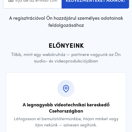
KEDVEZMÉNYEKET AKAROK!
A regisztrációval Ön hozzájárul személyes adatainak
feldolgozásához
ELŐNYEINK
Több, mint egy webáruház — partnere vagyunk az Ön
audio- és videoprodukciójában
A legnagyobb videotechnikai kereskedő
Csehországban
Látogasson el bemutatótermünkbe, hívjon minket vagy
írjon nekünk — szívesen segítünk.