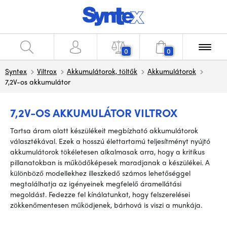
0
0
Syntex
Viltrox
Akkumulátorok, töltők
Akkumulátorok
7,2V-os akkumulátor
7,2V-OS AKKUMULÁTOR VILTROX
Tartsa áram alatt készülékeit megbízható akkumulátorok
választékával. Ezek a hosszú élettartamú teljesítményt nyújtó
akkumulátorok tökéletesen alkalmasak arra, hogy a kritikus
pillanatokban is működőképesek maradjanak a készülékei. A
különböző modellekhez illeszkedő számos lehetőséggel
megtalálhatja az igényeinek megfelelő áramellátási
megoldást. Fedezze fel kínálatunkat, hogy felszerelései
zökkenőmentesen működjenek, bárhová is viszi a munkája.