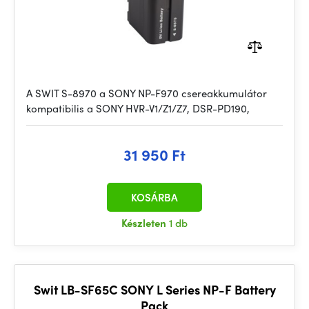
A SWIT S-8970 a SONY NP-F970 csereakkumulátor
kompatibilis a SONY HVR-V1/Z1/Z7, DSR-PD190,
31 950 Ft
KOSÁRBA
Készleten
1 db
Swit LB-SF65C SONY L Series NP-F Battery
Pack