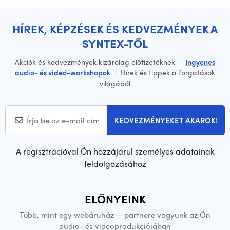
HÍREK, KÉPZÉSEK ÉS KEDVEZMÉNYEK A
SYNTEX-TŐL
Akciók és kedvezmények kizárólag előfizetőknek
·
Ingyenes
audio- és videó-workshopok
·
Hírek és tippek a forgatások
világából
KEDVEZMÉNYEKET AKAROK!
A regisztrációval Ön hozzájárul személyes adatainak
feldolgozásához
ELŐNYEINK
Több, mint egy webáruház — partnere vagyunk az Ön
audio- és videoprodukciójában