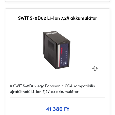
SWIT S-8D62 Li-Ion 7,2V akkumulátor
A SWIT S-8D62 egy Panasonic CGA kompatibilis
újratölthető Li-Ion 7,2V-os akkumulátor
41 380 Ft