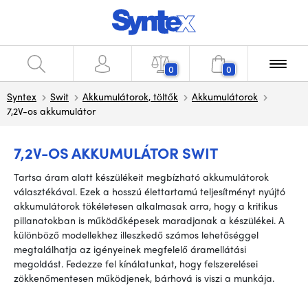
0
0
Syntex
Swit
Akkumulátorok, töltők
Akkumulátorok
7,2V-os akkumulátor
7,2V-OS AKKUMULÁTOR SWIT
Tartsa áram alatt készülékeit megbízható akkumulátorok
választékával. Ezek a hosszú élettartamú teljesítményt nyújtó
akkumulátorok tökéletesen alkalmasak arra, hogy a kritikus
pillanatokban is működőképesek maradjanak a készülékei. A
különböző modellekhez illeszkedő számos lehetőséggel
megtalálhatja az igényeinek megfelelő áramellátási
megoldást. Fedezze fel kínálatunkat, hogy felszerelései
zökkenőmentesen működjenek, bárhová is viszi a munkája.