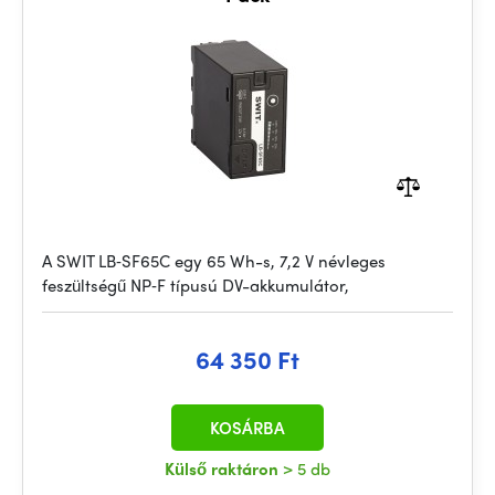
A SWIT LB‑SF65C egy 65 Wh-s, 7,2 V névleges
feszültségű NP‑F típusú DV-akkumulátor,
64 350 Ft
KOSÁRBA
Külső raktáron
> 5 db