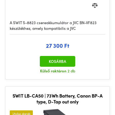
A SWIT S-8823 csereakkumulátor a JVC BN-VF823
készülékhez, amely kompatibilis a JVC
27 300 Ft
KOSÁRBA
Külső raktáron
2 db
SWIT LB-CA50 | 73Wh Battery, Canon BP-A
type, D-Tap out only
Utolso darab