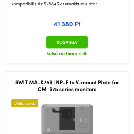
kompatibilis Az S-8845 csereakkumulátor
41 380 Ft
KOSÁRBA
Külső raktáron
4 db
SWIT MA-K75S | NP-F to V-mount Plate for
CM-S75 series monitors
Utolso darab