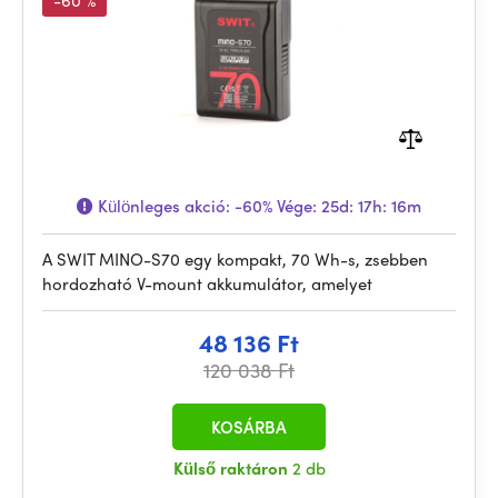
-60 %
Különleges akció:
-60%
Vége:
25d: 17h: 16m
A SWIT MINO-S70 egy kompakt, 70 Wh-s, zsebben
hordozható V-mount akkumulátor, amelyet
48 136 Ft
120 038 Ft
KOSÁRBA
Külső raktáron
2 db