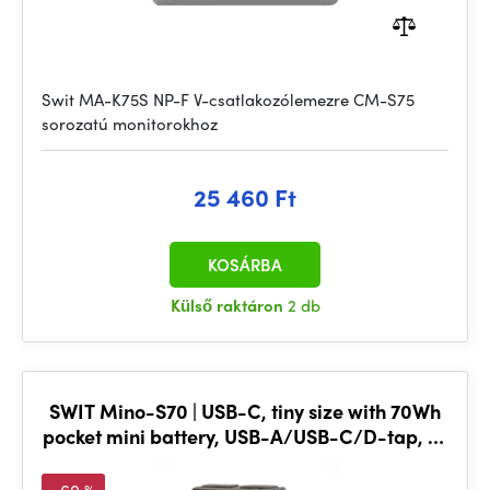
Swit MA-K75S NP-F V-csatlakozólemezre CM-S75
sorozatú monitorokhoz
25 460 Ft
KOSÁRBA
Külső raktáron
2 db
SWIT Mino-S70 | USB-C, tiny size with 70Wh
pocket mini battery, USB-A/USB-C/D-tap, V-
Mount