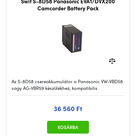
Swit S-8D58 Panasonic EVA1/DVX200
Camcorder Battery Pack
Az S-8D58 csereakkumulátor a Panasonic VW-VBD58
vagy AG-VBR59 készülékhez, kompatibilis
36 560 Ft
KOSÁRBA