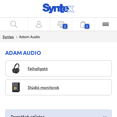
0
0
Syntex
Adam Audio
ADAM AUDIO
Fejhallgató
Stúdió monitorok
Termékek szűrése