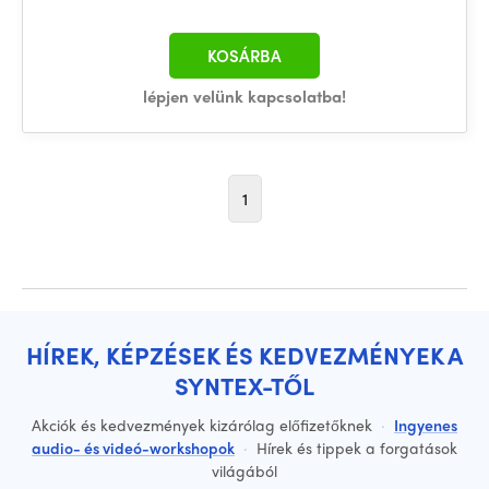
KOSÁRBA
lépjen velünk kapcsolatba!
1
HÍREK, KÉPZÉSEK ÉS KEDVEZMÉNYEK A
SYNTEX-TŐL
Akciók és kedvezmények kizárólag előfizetőknek
·
Ingyenes
audio- és videó-workshopok
·
Hírek és tippek a forgatások
világából